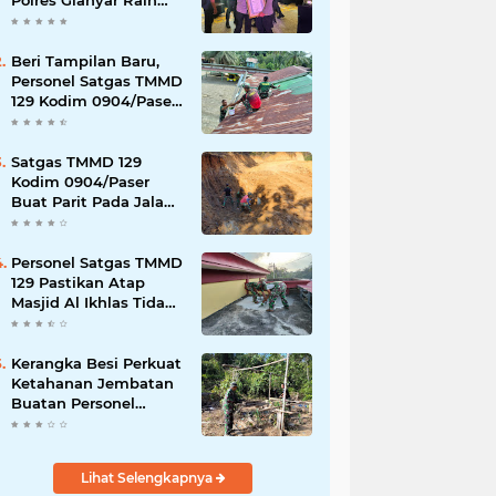
Polres Gianyar Raih
Penghargaan
Hoegeng Awards 2026
Beri Tampilan Baru,
Personel Satgas TMMD
129 Kodim 0904/Paser
Cat Atap Rumah
Marbot
Satgas TMMD 129
Kodim 0904/Paser
Buat Parit Pada Jalan
Baru
Personel Satgas TMMD
129 Pastikan Atap
Masjid Al Ikhlas Tidak
Bocor Lagi
Kerangka Besi Perkuat
Ketahanan Jembatan
Buatan Personel
TMMD 129
Lihat Selengkapnya