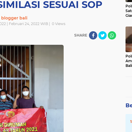
IMILASI SESUAI SOP
Pol
Sat
Gia
blogger bali
Kasu
022 | Februari 24, 2022 WIB |
0
Views
Med
SHARE
Pol
Ama
Bali
Dis
Be