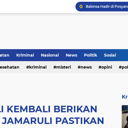
Inilah Tampilan Baru Ru
Rumah Bapak Sirajudin 
Pencegahan DBD Perlu 
atan
Kriminal
Nasional
News
Politik
Sosial
esehatan
kriminal
misteri
news
opini
pol
Kr
I KEMBALI BERIKAN
I JAMARULI PASTIKAN