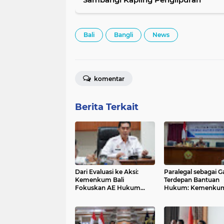
Bali
Bangli
News
komentar
Berita Terkait
Dari Evaluasi ke Aksi:
Paralegal sebagai G
Kemenkum Bali
Terdepan Bantuan
Fokuskan AE Hukum
Hukum: Kemenkum
2025 untuk Dampak
Beri Pelatihan di Si
Nyata