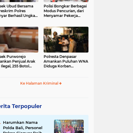
sek Ubud Bersama
Polisi Bongkar Berbagai
reskrim Polres
Modus Pencurian, dari
nyar Berhasil Ungkap
Menyamar Pekerja
s Curanmor Viral di
hingga Bobol Gerai
ia Sosial
sek Purworejo
Polresta Denpasar
nkan Penjual Arak
Amankan Puluhan WNA
 Ilegal, 255 Botol
Diduga Korban
ita
Penyekapan Akan di
Jadikan Operator Scam
Ke Halaman Kriminal
rita Terpopuler
Harumkan Nama
Polda Bali, Personel