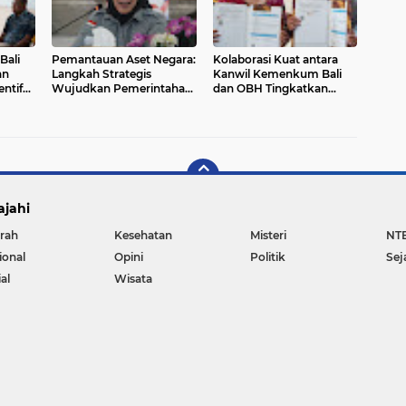
Bali
Pemantauan Aset Negara:
Kolaborasi Kuat antara
an
Langkah Strategis
Kanwil Kemenkum Bali
ntif
Wujudkan Pemerintahan
dan OBH Tingkatkan
Efisien dan Adaptif
Akses Keadilan
ajahi
rah
Kesehatan
Misteri
NT
ional
Opini
Politik
Sej
al
Wisata