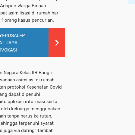
. Adapun Warga Binaan
t asimilisasi di rumah hari
n 1 orang kasus pencurian.
 YERUSALEM
AT JAGA
OVOKASI
 Negara Kelas IIB Bangli
anaan asimilasi di rumah
kan protokol Kesehatan Covid
yang dapat dipenuhi
tu aplikasi informasi serta
n oleh keluarga menggunakan
ah tanpa harus ke rutan,
sehingga terpenuhi syarat
s juga via daring” tambah