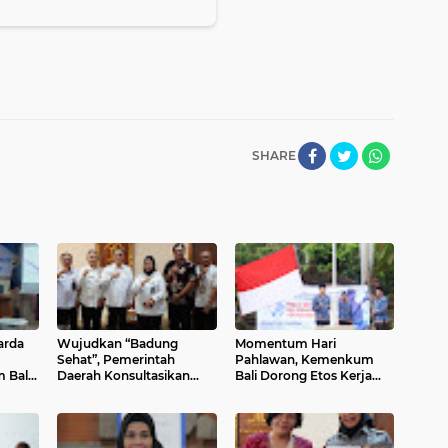
SHARE
arda
Wujudkan “Badung
Momentum Hari
Sehat”, Pemerintah
Pahlawan, Kemenkum
 Bali
Daerah Konsultasikan
Bali Dorong Etos Kerja
ngaraja
Penyusunan Regulasi
Berintegritas
Kesehatan