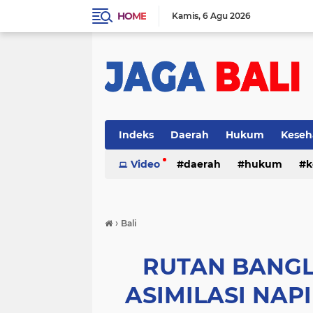
HOME
Kamis
6 Agu 2026
Indeks
Daerah
Hukum
Keseh
Video
daerah
hukum
k
›
Bali
RUTAN BANGL
ASIMILASI NAP