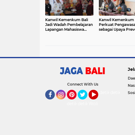
Kanwil Kemenkum Bali
Kanwil Kemenkum 
Jadi Wadah Pembelajaran
Perkuat Pengawas
Lapangan Mahasiswa
sebagai Upaya Preve
Hukum
Pencegahan TPPU
Jel
Dae
Connect With Us
Nas
detikOto
detikTravel
Sosi
Facebook
Instagram
Pinterest
Twitter
YouTube
detikFood
detikHealth
Wolipop