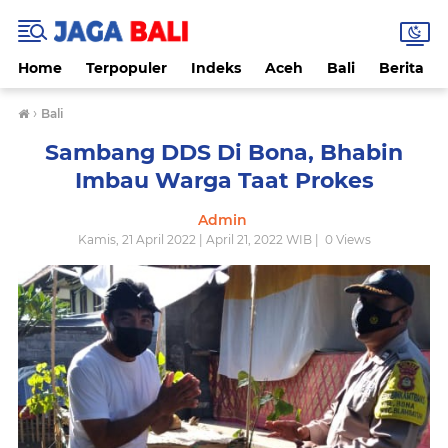
Home
Terpopuler
Indeks
Aceh
Bali
Berita
›
Bali
Sambang DDS Di Bona, Bhabin
Imbau Warga Taat Prokes
Admin
Kamis, 21 April 2022 | April 21, 2022 WIB |
0
Views