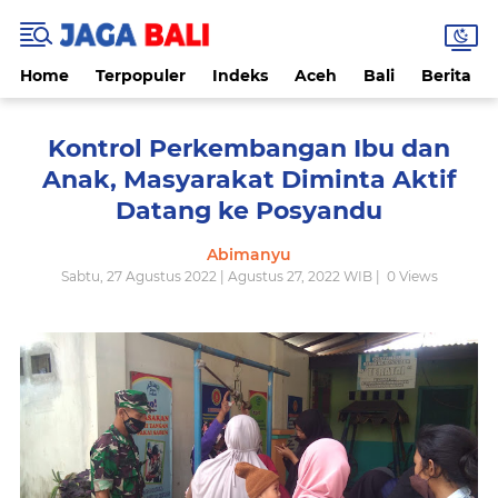
Home
Terpopuler
Indeks
Aceh
Bali
Berita
Kontrol Perkembangan Ibu dan
Anak, Masyarakat Diminta Aktif
Datang ke Posyandu
Abimanyu
Sabtu, 27 Agustus 2022 | Agustus 27, 2022 WIB |
0
Views