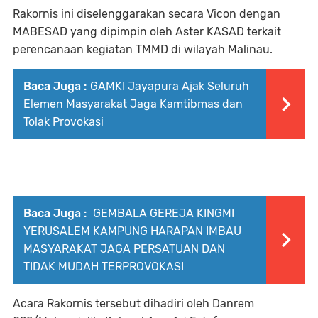
Rakornis ini diselenggarakan secara Vicon dengan
MABESAD yang dipimpin oleh Aster KASAD terkait
perencanaan kegiatan TMMD di wilayah Malinau.
Baca Juga :
GAMKI Jayapura Ajak Seluruh
Elemen Masyarakat Jaga Kamtibmas dan
Tolak Provokasi
Baca Juga :
GEMBALA GEREJA KINGMI
YERUSALEM KAMPUNG HARAPAN IMBAU
MASYARAKAT JAGA PERSATUAN DAN
TIDAK MUDAH TERPROVOKASI
Acara Rakornis tersebut dihadiri oleh Danrem