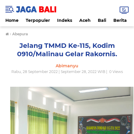
Home
Terpopuler
Indeks
Aceh
Bali
Berita
›
Abepura
Jelang TMMD Ke-115, Kodim
0910/Malinau Gelar Rakornis.
Abimanyu
Rabu, 28 September 2022 | September 28, 2022 WIB |
0
Views