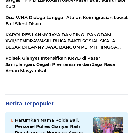
Satgas TMMD 129 Kodim 0904/Paser Buat Sumur Bor
Ke 2
Dua WNA Diduga Langgar Aturan Keimigrasian Lewat
Bali Silent Disco
KAPOLRES LANNY JAYA DAMPINGI PANGDAM
XVII/CENDRAWASIH BUKA BAKTI SOSIAL SKALA
BESAR DI LANNY JAYA, BANGUN PLTMH HINGGA
RTLH
Polsek Gianyar Intensifkan KRYD di Pasar
Samplangan, Cegah Premanisme dan Jaga Rasa
Aman Masyarakat
Berita Terpopuler
Harumkan Nama Polda Bali,
Personel Polres Gianyar Raih
Penghargaan Hoegeng Awards