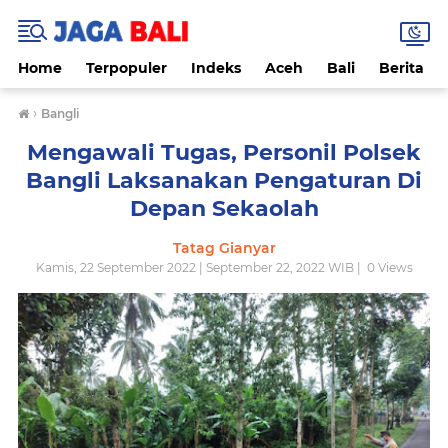
Home
Terpopuler
Indeks
Aceh
Bali
Berita
›
Bangli
Mengawali Tugas, Personil Polsek
Bangli Laksanakan Pengaturan Di
Depan Sekaolah
Tatag Gianyar
Kamis, 22 September 2022 | September 22, 2022 WIB |
0
Views