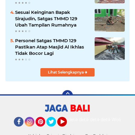
Marbot
Sesuai Keinginan Bapak
Sirajudin, Satgas TMMD 129
Ubah Tampilan Rumahnya
Personel Satgas TMMD 129
Pastikan Atap Masjid Al Ikhlas
Tidak Bocor Lagi
Lihat Selengkapnya
detikOto
detikTravel
detikFood
detikHealth
Wolipop
Facebook
Instagram
Pinterest
Twitter
YouTube