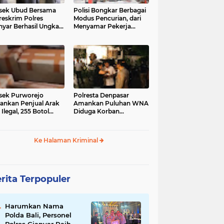
sek Ubud Bersama
Polisi Bongkar Berbagai
reskrim Polres
Modus Pencurian, dari
nyar Berhasil Ungkap
Menyamar Pekerja
s Curanmor Viral di
hingga Bobol Gerai
ia Sosial
sek Purworejo
Polresta Denpasar
nkan Penjual Arak
Amankan Puluhan WNA
 Ilegal, 255 Botol
Diduga Korban
ita
Penyekapan Akan di
Jadikan Operator Scam
Ke Halaman Kriminal
rita Terpopuler
Harumkan Nama
Polda Bali, Personel