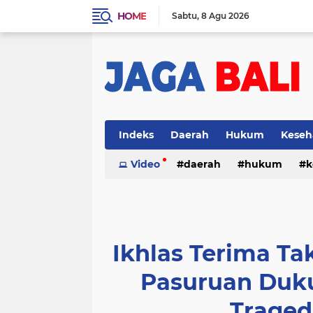
HOME
Sabtu
8 Agu 2026
Indeks
Daerah
Hukum
Keseh
Video
daerah
hukum
k
Ikhlas Terima Ta
Pasuruan Duku
Traged