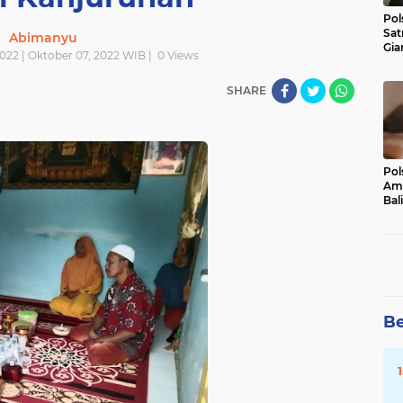
Pol
Sat
Abimanyu
Gia
022 | Oktober 07, 2022 WIB |
0
Views
Kasu
Med
SHARE
Pol
Ama
Bali
Dis
Be