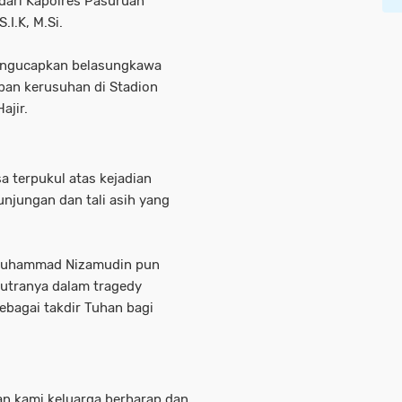
 dari Kapolres Pasuruan
I.K, M.Si.
engucapkan belasungkawa
ban kerusuhan di Stadion
ajir.
a terpukul atas kejadian
njungan dan tali asih yang
 Muhammad Nizamudin pun
utranya dalam tragedy
ebagai takdir Tuhan bagi
dan kami keluarga berharap dan