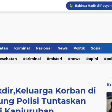
Inilah Tampilan Baru Ru
Voli Menjadi Pengisi W
atan
Kriminal
Nasional
News
Politik
Sosial
esehatan
kriminal
misteri
news
opini
pol
Kr
kdir,Keluarga Korban di
ng Polisi Tuntaskan
i Kanjuruhan