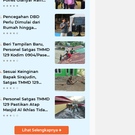
Polres Gianyar Raih
Penghargaan
Hoegeng Awards 2026
Pencegahan DBD
Perlu Dimulai dari
Rumah hingga
Lingkungan Sekolah
Beri Tampilan Baru,
Personel Satgas TMMD
129 Kodim 0904/Paser
Cat Atap Rumah
Marbot
Sesuai Keinginan
Bapak Sirajudin,
Satgas TMMD 129
Ubah Tampilan
Rumahnya
Personel Satgas TMMD
129 Pastikan Atap
Masjid Al Ikhlas Tidak
Bocor Lagi
Lihat Selengkapnya