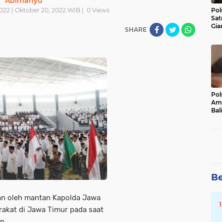
Abimanyu
022 | Oktober 20, 2022 WIB |
0
Views
Pol
Sat
Gia
SHARE
Kasu
Med
Pol
Ama
Bali
Dis
Be
an oleh mantan Kapolda Jawa
rakat di Jawa Timur pada saat
an.