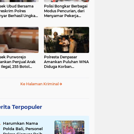
sek Ubud Bersama
Polisi Bongkar Berbagai
reskrim Polres
Modus Pencurian, dari
nyar Berhasil Ungkap
Menyamar Pekerja
s Curanmor Viral di
hingga Bobol Gerai
ia Sosial
sek Purworejo
Polresta Denpasar
nkan Penjual Arak
Amankan Puluhan WNA
 Ilegal, 255 Botol
Diduga Korban
ita
Penyekapan Akan di
Jadikan Operator Scam
Ke Halaman Kriminal
rita Terpopuler
Harumkan Nama
Polda Bali, Personel