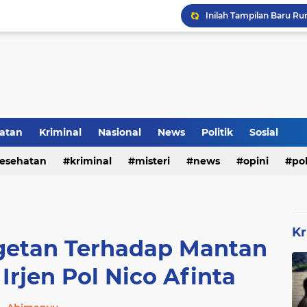
Inilah Tampilan Baru Ru
Rumah Bapak Sirajudin 
Pencegahan DBD Perlu 
Kerangka Besi Perkuat
atan
Kriminal
Nasional
News
Politik
Sosial
esehatan
kriminal
misteri
news
opini
pol
Kr
etan Terhadap Mantan
Irjen Pol Nico Afinta