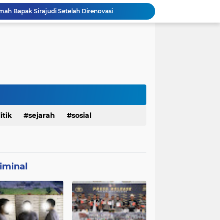
mah Bapak Sirajudi Setelah Direnovasi
Personel Satgas TMMD 129 Kodim 0904/Paser Bongkar Rumah milik Bapak Harim
Polresta Denpasar Ungkap Kasus Narkoba, Temukan Senpi dan Airsoft Gun Saat Pengerebekan
Masuk Fase Finishing Sebelum Diserahkan
Beri Tampilan Baru, Personel Satgas TMMD 129 Kodim 0904/Paser Cat Atap Rumah Marbot
Dimulai dari Rumah hingga Lingkungan Sekolah
 Ketahanan Jembatan Buatan Personel TMMD 129
Personel Satgas TMMD 129 Pastikan Atap Masjid Al Ikhlas Tidak Bocor Lagi
Harumkan Nama Polda Bali, Personel Polres Gianyar Raih Penghargaan Hoegeng Awards 2026
itik
sejarah
sosial
Polres Gianyar Gelar Apel Kesiapan Pengamanan Final Piala Presiden 2026
iminal