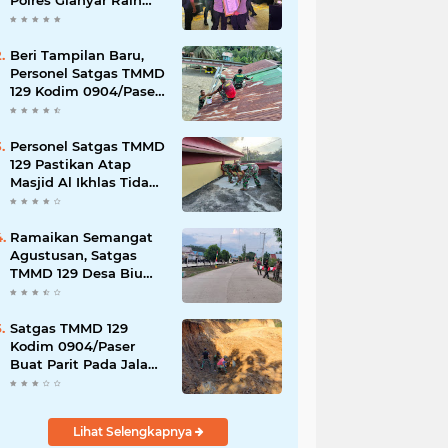
Polres Gianyar Raih
Penghargaan
Hoegeng Awards 2026
Beri Tampilan Baru,
Personel Satgas TMMD
129 Kodim 0904/Paser
Cat Atap Rumah
Marbot
Personel Satgas TMMD
129 Pastikan Atap
Masjid Al Ikhlas Tidak
Bocor Lagi
Ramaikan Semangat
Agustusan, Satgas
TMMD 129 Desa Biu
Hiasi Jalanan Desa
Satgas TMMD 129
Kodim 0904/Paser
Buat Parit Pada Jalan
Baru
Lihat Selengkapnya