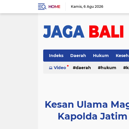
HOME
Kamis
6 Agu 2026
Indeks
Daerah
Hukum
Keseh
Video
daerah
hukum
k
Kesan Ulama Mag
Kapolda Jatim 