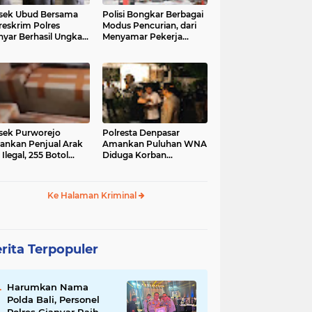
sek Ubud Bersama
Polisi Bongkar Berbagai
reskrim Polres
Modus Pencurian, dari
nyar Berhasil Ungkap
Menyamar Pekerja
s Curanmor Viral di
hingga Bobol Gerai
ia Sosial
sek Purworejo
Polresta Denpasar
nkan Penjual Arak
Amankan Puluhan WNA
 Ilegal, 255 Botol
Diduga Korban
ita
Penyekapan Akan di
Jadikan Operator Scam
Ke Halaman Kriminal
rita Terpopuler
Harumkan Nama
Polda Bali, Personel