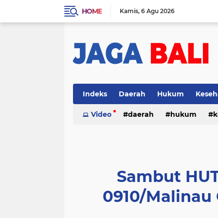
HOME
Kamis
6 Agu 2026
Indeks
Daerah
Hukum
Keseh
Video
daerah
hukum
k
Sambut HUT 
0910/Malinau 