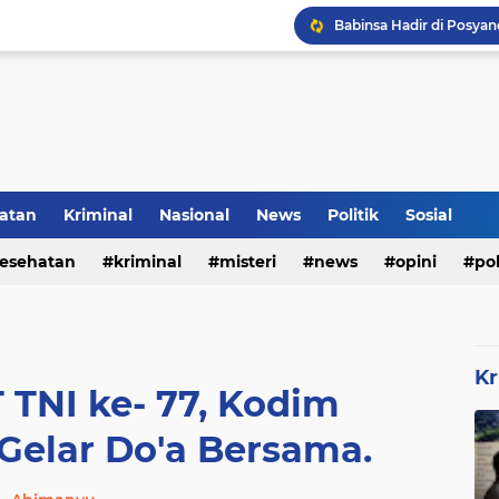
Inilah Tampilan Baru Ru
Rumah Bapak Sirajudin 
Pencegahan DBD Perlu 
atan
Kriminal
Nasional
News
Politik
Sosial
Kerangka Besi Perkuat
esehatan
kriminal
misteri
news
opini
pol
Kr
TNI ke- 77, Kodim
Gelar Do'a Bersama.