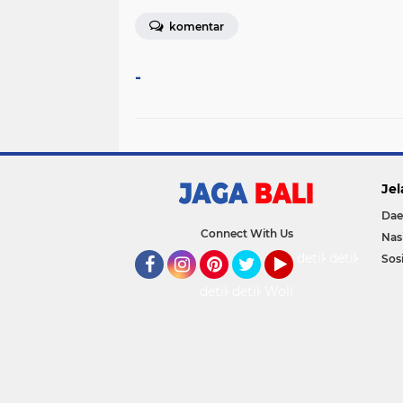
komentar
-
Jel
Dae
Connect With Us
Nas
detikOto
detikTravel
Sosi
Facebook
Instagram
Pinterest
Twitter
YouTube
detikFood
detikHealth
Wolipop