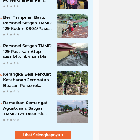
Polres Gianyar Raih
Penghargaan
Hoegeng Awards 2026
Beri Tampilan Baru,
Personel Satgas TMMD
129 Kodim 0904/Paser
Cat Atap Rumah
Marbot
Personel Satgas TMMD
129 Pastikan Atap
Masjid Al Ikhlas Tidak
Bocor Lagi
Kerangka Besi Perkuat
Ketahanan Jembatan
Buatan Personel
TMMD 129
Ramaikan Semangat
Agustusan, Satgas
TMMD 129 Desa Biu
Hiasi Jalanan Desa
Lihat Selengkapnya