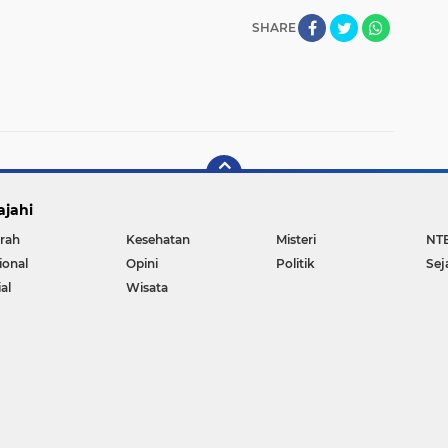
SHARE
ajahi
rah
Kesehatan
Misteri
NT
ional
Opini
Politik
Sej
al
Wisata