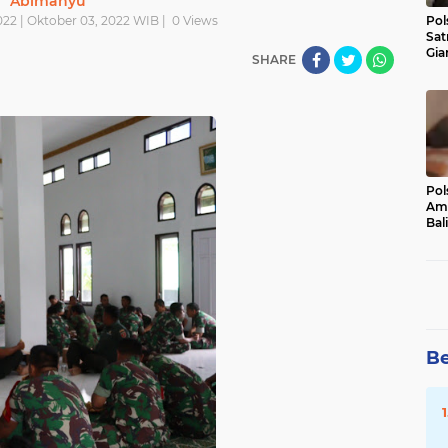
Abimanyu
022 | Oktober 03, 2022 WIB |
0
Views
Pol
Sat
Gia
SHARE
Kasu
Med
Pol
Ama
Bali
Dis
Be