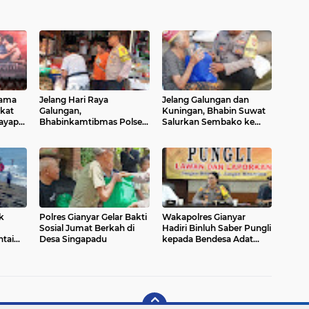
sama
Jelang Hari Raya
Jelang Galungan dan
kat
Galungan,
Kuningan, Bhabin Suwat
ayap-
Bhabinkamtibmas Polsek
Salurkan Sembako ke
a"
Blahbatuh Pantau
Warga Lansia Kurang
Aktifitas Pasar Desa
Mampu
k
Polres Gianyar Gelar Bakti
Wakapolres Gianyar
Sosial Jumat Berkah di
Hadiri Binluh Saber Pungli
ntai
Desa Singapadu
kepada Bendesa Adat
Kecamatan Gianyar