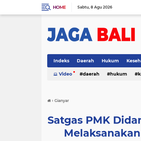
HOME
Sabtu
8 Agu 2026
Indeks
Daerah
Hukum
Keseh
Video
daerah
hukum
k
›
Gianyar
Satgas PMK Dida
Melaksanakan