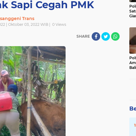
k Sapi Cegah PMK
Pol
Sat
Gia
sanggeni Trans
Kasu
022 | Oktober 03, 2022 WIB |
0
Views
Med
SHARE
Pol
Ama
Bali
Dis
Be