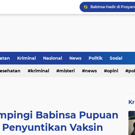
Inilah Tampilan Baru Ru
Voli Menjadi Pengisi W
atan
Kriminal
Nasional
News
Politik
Sosial
esehatan
kriminal
misteri
news
opini
pol
Kr
mpingi Babinsa Pupuan
 Penyuntikan Vaksin