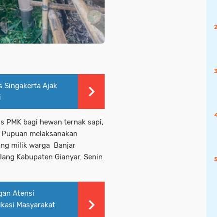
 Singakerta Ajak
i
s PMK bagi hewan ternak sapi,
a Pupuan melaksanakan
ang milik warga Banjar
lang Kabupaten Gianyar. Senin
an Atensi
kasi Masyarakat