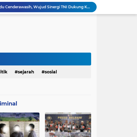
Babinsa Hadir di Posyandu Cenderawasih, Wujud Sinergi TNI Dukung Kesehatan Masyarakat
Polres Gianyar Gelar Apel Kesiapan Pengamanan Final Piala Presiden 2026
mah Bapak Sirajudi Setelah Direnovasi
Personel Satgas TMMD 129 Kodim 0904/Paser Bongkar Rumah milik Bapak Harim
Sasaran RTLH Ke 5 Sudah Mulai Dieksekusi Oleh Satgas TMMD 129 Kodim 0904/Paser
aktu Luang Personel TMMD 129 Pada Sore Hari
Satgas TMMD Ke 129 Kodim 0904/Paser Pasang Lantai Baru Pada Rumah Bapak Harim
TMMD Ke 129 Kodim 0904/Paser Terima Kunjungan Dari Tim Wasev Mabesad
Personel Satgas TMMD 129 Kodim 0904/Paser Ciptakan Lingkungan Bersih
itik
sejarah
sosial
Sosialisasi Bahaya Narkoba Pada TMMD 129 Kodim 0904/Paser Disambut Positif
iminal