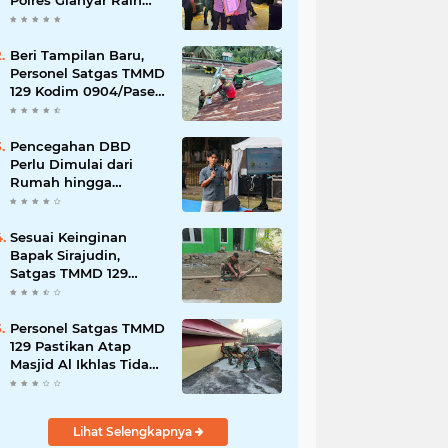
Polres Gianyar Raih
Penghargaan
Hoegeng Awards 2026
Beri Tampilan Baru,
Personel Satgas TMMD
129 Kodim 0904/Paser
Cat Atap Rumah
Marbot
Pencegahan DBD
Perlu Dimulai dari
Rumah hingga
Lingkungan Sekolah
Sesuai Keinginan
Bapak Sirajudin,
Satgas TMMD 129
Ubah Tampilan
Rumahnya
Personel Satgas TMMD
129 Pastikan Atap
Masjid Al Ikhlas Tidak
Bocor Lagi
Lihat Selengkapnya