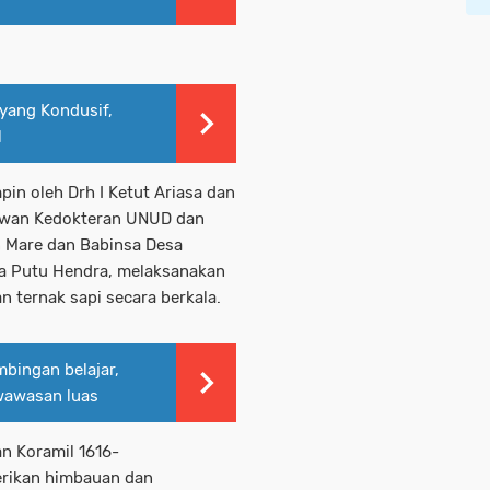
yang Kondusif,
l
in oleh Drh I Ketut Ariasa dan
lawan Kedokteran UNUD dan
n Mare dan Babinsa Desa
ka Putu Hendra, melaksanakan
n ternak sapi secara berkala.
bingan belajar,
wawasan luas
n Koramil 1616-
erikan himbauan dan