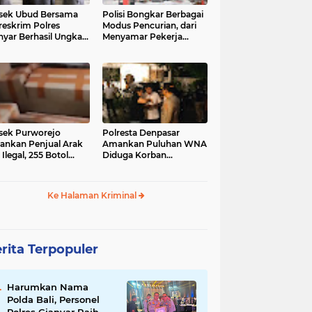
sek Ubud Bersama
Polisi Bongkar Berbagai
reskrim Polres
Modus Pencurian, dari
nyar Berhasil Ungkap
Menyamar Pekerja
s Curanmor Viral di
hingga Bobol Gerai
ia Sosial
sek Purworejo
Polresta Denpasar
nkan Penjual Arak
Amankan Puluhan WNA
 Ilegal, 255 Botol
Diduga Korban
ita
Penyekapan Akan di
Jadikan Operator Scam
Ke Halaman Kriminal
rita Terpopuler
Harumkan Nama
Polda Bali, Personel