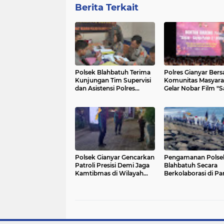
Berita Terkait
Polsek Blahbatuh Terima
Polres Gianyar Ber
Kunjungan Tim Supervisi
Komunitas Masyara
dan Asistensi Polres
Gelar Nobar Film "S
Gianyar
Sayap Patah 2: Olivi
Polsek Gianyar Gencarkan
Pengamanan Polse
Patroli Presisi Demi Jaga
Blahbatuh Secara
Kamtibmas di Wilayah
Berkolaborasi di Pa
Kecamatan Gianyar
Masceti Medahan