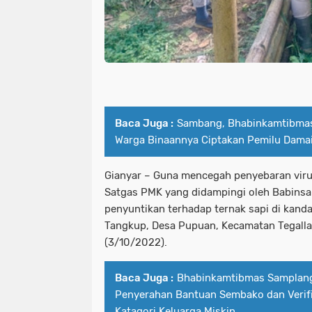
Baca Juga :
Sambang, Bhabinkamtibmas
Warga Binaannya Ciptakan Pemilu Dama
Gianyar – Guna mencegah penyebaran viru
Satgas PMK yang didampingi oleh Babins
penyuntikan terhadap ternak sapi di kand
Tangkup, Desa Pupuan, Kecamatan Tegalla
(3/10/2022).
Baca Juga :
Bhabinkamtibmas Samplang
Penyerahan Bantuan Sembako dan Verifi
Katagori Keluarga Miskin