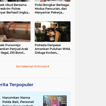
sek Ubud Bersama
Polisi Bongkar Berbagai
reskrim Polres
Modus Pencurian, dari
nyar Berhasil Ungkap
Menyamar Pekerja
s Curanmor Viral di
hingga Bobol Gerai
ia Sosial
sek Purworejo
Polresta Denpasar
nkan Penjual Arak
Amankan Puluhan WNA
 Ilegal, 255 Botol
Diduga Korban
ita
Penyekapan Akan di
Jadikan Operator Scam
Ke Halaman Kriminal
rita Terpopuler
Harumkan Nama
Polda Bali, Personel