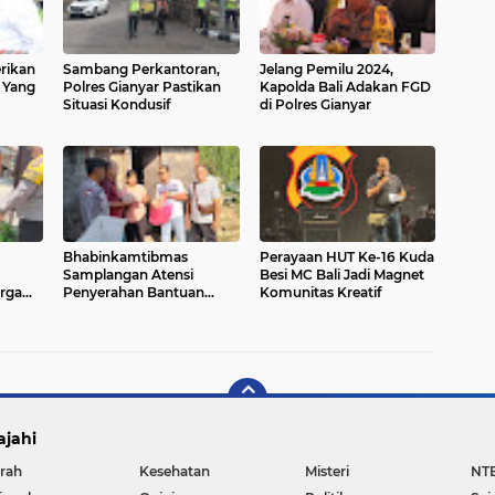
rikan
Sambang Perkantoran,
Jelang Pemilu 2024,
 Yang
Polres Gianyar Pastikan
Kapolda Bali Adakan FGD
Situasi Kondusif
di Polres Gianyar
Bhabinkamtibmas
Perayaan HUT Ke-16 Kuda
Samplangan Atensi
Besi MC Bali Jadi Magnet
rga
Penyerahan Bantuan
Komunitas Kreatif
n
Sembako dan Verifikasi
Masyarakat Katagori
Keluarga Miskin
ajahi
rah
Kesehatan
Misteri
NT