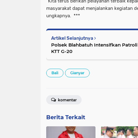
"Kita terus berikan pelayanan terbaik kep
masyarakat dapat menjalankan kegiatan d
ungkapnya. ***
Artikel Selanjutnya
Polsek Blahbatuh Intensifkan Patro
KTT G-20
Bali
Gianyar
komentar
Berita Terkait