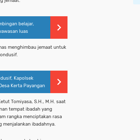
g jemaat.
bingan belajar,
wawasan luas
mas menghimbau jemaat untuk
ondusif.
dusif, Kapolsek
Desa Kerta Payangan
etut Tomiyasa, S.H., M.H. saat
nan tempat ibadah yang
alam rangka menciptakan rasa
 menjalankan ibadahnya.