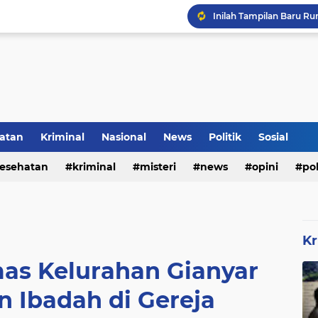
Rumah Bapak Sirajudin 
Pencegahan DBD Perlu 
atan
Kriminal
Nasional
News
Politik
Sosial
esehatan
kriminal
misteri
news
opini
pol
Inilah Tampilan Baru Ru
Kr
as Kelurahan Gianyar
 Ibadah di Gereja