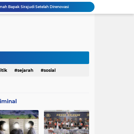
Personel Satgas TMMD 129 Kodim 0904/Paser Bongkar Rumah milik Bapak Harim
Polresta Denpasar Ungkap Kasus Narkoba, Temukan Senpi dan Airsoft Gun Saat Pengerebekan
Masuk Fase Finishing Sebelum Diserahkan
Beri Tampilan Baru, Personel Satgas TMMD 129 Kodim 0904/Paser Cat Atap Rumah Marbot
Dimulai dari Rumah hingga Lingkungan Sekolah
Personel Satgas TMMD 129 Kodim 0904/Paser Ciptakan Lingkungan Bersih
Sosialisasi Bahaya Narkoba Pada TMMD 129 Kodim 0904/Paser Disambut Positif
Babinsa Hadir di Posyandu Cenderawasih, Wujud Sinergi TNI Dukung Kesehatan Masyarakat
Polres Gianyar Gelar Apel Kesiapan Pengamanan Final Piala Presiden 2026
itik
sejarah
sosial
mah Bapak Sirajudi Setelah Direnovasi
iminal