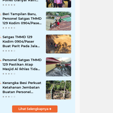
Polres Gianyar Raih
Penghargaan
Hoegeng Awards 2026
Beri Tampilan Baru,
Personel Satgas TMMD
129 Kodim 0904/Paser
Cat Atap Rumah
Marbot
Satgas TMMD 129
Kodim 0904/Paser
Buat Parit Pada Jalan
Baru
Personel Satgas TMMD
129 Pastikan Atap
Masjid Al Ikhlas Tidak
Bocor Lagi
Kerangka Besi Perkuat
Ketahanan Jembatan
Buatan Personel
TMMD 129
Lihat Selengkapnya