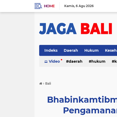
HOME
Kamis
6 Agu 2026
Indeks
Daerah
Hukum
Keseh
Video
daerah
hukum
k
›
Bali
Bhabinkamtibm
Pengamanan