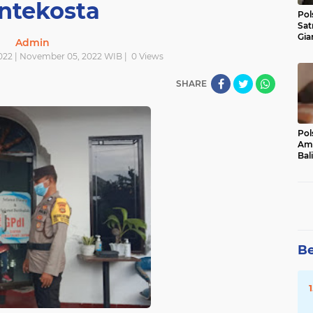
ntekosta
Pol
Sat
Gia
Admin
Kasu
022 | November 05, 2022 WIB |
0
Views
Med
SHARE
Pol
Ama
Bali
Dis
Be