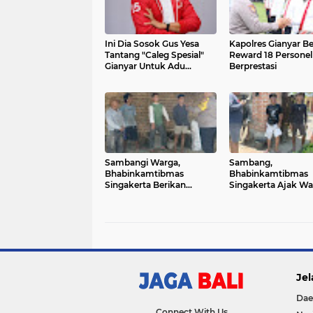
Ini Dia Sosok Gus Yesa
Kapolres Gianyar Be
Tantang "Caleg Spesial"
Reward 18 Personel
Gianyar Untuk Adu
Berprestasi
Gagasan
Sambangi Warga,
Sambang,
Bhabinkamtibmas
Bhabinkamtibmas
Singakerta Berikan
Singakerta Ajak Wa
Himbauan Karhutla
Binaannya Ciptaka
Pemilu Damai
Jel
Dae
Connect With Us