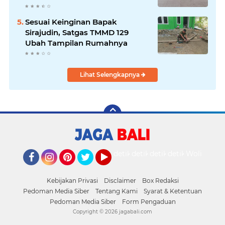
Sesuai Keinginan Bapak
Sirajudin, Satgas TMMD 129
Ubah Tampilan Rumahnya
Lihat Selengkapnya
detikOto
detikTravel
detikFood
detikHealth
Wolipop
Facebook
Instagram
Pinterest
Twitter
YouTube
Kebijakan Privasi
Disclaimer
Box Redaksi
Pedoman Media Siber
Tentang Kami
Syarat & Ketentuan
Pedoman Media Siber
Form Pengaduan
Copyright ©
2026 jagabali.com