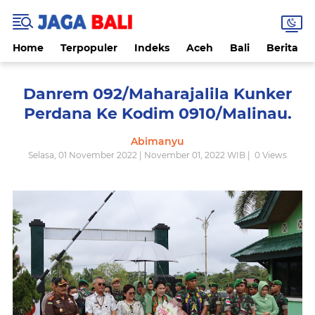
Home
Terpopuler
Indeks
Aceh
Bali
Berita
Danrem 092/Maharajalila Kunker
Perdana Ke Kodim 0910/Malinau.
Abimanyu
Selasa, 01 November 2022 | November 01, 2022 WIB |
0
Views