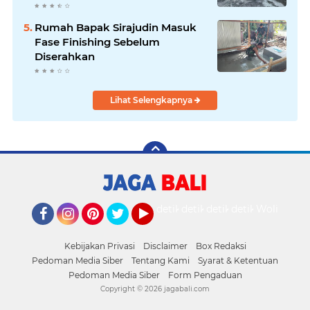
Rumah Bapak Sirajudin Masuk
Fase Finishing Sebelum
Diserahkan
Lihat Selengkapnya
detikOto
detikTravel
detikFood
detikHealth
Wolipop
Facebook
Instagram
Pinterest
Twitter
YouTube
Kebijakan Privasi
Disclaimer
Box Redaksi
Pedoman Media Siber
Tentang Kami
Syarat & Ketentuan
Pedoman Media Siber
Form Pengaduan
Copyright ©
2026 jagabali.com