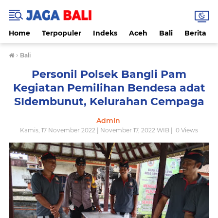
Home
Terpopuler
Indeks
Aceh
Bali
Berita
›
Bali
Personil Polsek Bangli Pam
Kegiatan Pemilihan Bendesa adat
SIdembunut, Kelurahan Cempaga
Admin
Kamis, 17 November 2022 | November 17, 2022 WIB |
0
Views