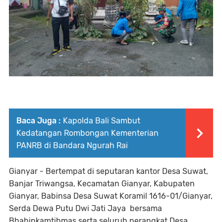
Baca Juga :
Kapolda Bali Sambut
Kedatangan Rombongan Kementerian
PANRB di Bandara Ngurah Rai
Gianyar - Bertempat di seputaran kantor Desa Suwat,
Banjar Triwangsa, Kecamatan Gianyar, Kabupaten
Gianyar, Babinsa Desa Suwat Koramil 1616-01/Gianyar,
Serda Dewa Putu Dwi Jati Jaya bersama
Bhabinkamtibmas serta seluruh perangkat Desa