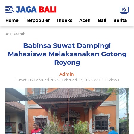
Home
Terpopuler
Indeks
Aceh
Bali
Berita
›
Daerah
Babinsa Suwat Dampingi
Mahasiswa Melaksanakan Gotong
Royong
Admin
Jumat, 03 Februari 2023 | Februari 03, 2023 WIB |
0
Views