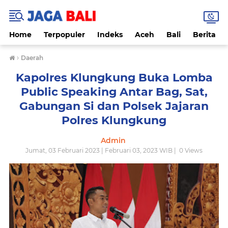
Home
Terpopuler
Indeks
Aceh
Bali
Berita
›
Daerah
Kapolres Klungkung Buka Lomba
Public Speaking Antar Bag, Sat,
Gabungan Si dan Polsek Jajaran
Polres Klungkung
Admin
Jumat, 03 Februari 2023 | Februari 03, 2023 WIB |
0
Views