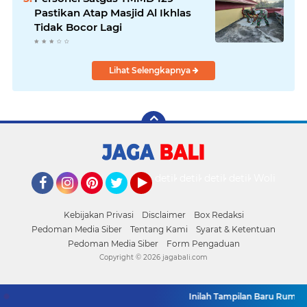
Pastikan Atap Masjid Al Ikhlas
Tidak Bocor Lagi
Lihat Selengkapnya
detikOto
detikTravel
detikFood
detikHealth
Wolipop
Facebook
Instagram
Pinterest
Twitter
YouTube
Kebijakan Privasi
Disclaimer
Box Redaksi
Pedoman Media Siber
Tentang Kami
Syarat & Ketentuan
Pedoman Media Siber
Form Pengaduan
Copyright ©
2026 jagabali.com
Inilah Tampilan Baru Rumah Ba