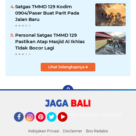
Satgas TMMD 129 Kodim
0904/Paser Buat Parit Pada
Jalan Baru
Personel Satgas TMMD 129
Pastikan Atap Masjid Al Ikhlas
Tidak Bocor Lagi
Lihat Selengkapnya
detikOto
detikTravel
detikFood
detikHealth
Wolipop
Facebook
Instagram
Pinterest
Twitter
YouTube
Kebijakan Privasi
Disclaimer
Box Redaksi