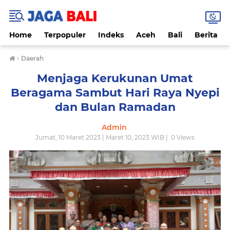
Home
Terpopuler
Indeks
Aceh
Bali
Berita
›
Daerah
Menjaga Kerukunan Umat
Beragama Sambut Hari Raya Nyepi
dan Bulan Ramadan
Admin
Jumat, 10 Maret 2023 | Maret 10, 2023 WIB |
0
Views