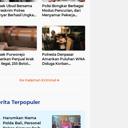
sek Ubud Bersama
Polisi Bongkar Berbagai
reskrim Polres
Modus Pencurian, dari
nyar Berhasil Ungkap
Menyamar Pekerja
s Curanmor Viral di
hingga Bobol Gerai
ia Sosial
sek Purworejo
Polresta Denpasar
nkan Penjual Arak
Amankan Puluhan WNA
 Ilegal, 255 Botol
Diduga Korban
ita
Penyekapan Akan di
Jadikan Operator Scam
Ke Halaman Kriminal
rita Terpopuler
Harumkan Nama
Polda Bali, Personel