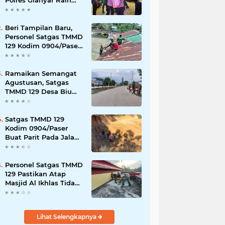
Polres Gianyar Raih
Penghargaan
Hoegeng Awards 2026
Beri Tampilan Baru,
Personel Satgas TMMD
129 Kodim 0904/Paser
Cat Atap Rumah
Marbot
Ramaikan Semangat
Agustusan, Satgas
TMMD 129 Desa Biu
Hiasi Jalanan Desa
Satgas TMMD 129
Kodim 0904/Paser
Buat Parit Pada Jalan
Baru
Personel Satgas TMMD
129 Pastikan Atap
Masjid Al Ikhlas Tidak
Bocor Lagi
Lihat Selengkapnya