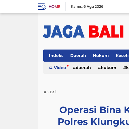
HOME
Kamis
6 Agu 2026
Indeks
Daerah
Hukum
Keseh
Video
daerah
hukum
k
›
Bali
Operasi Bina
Polres Klung