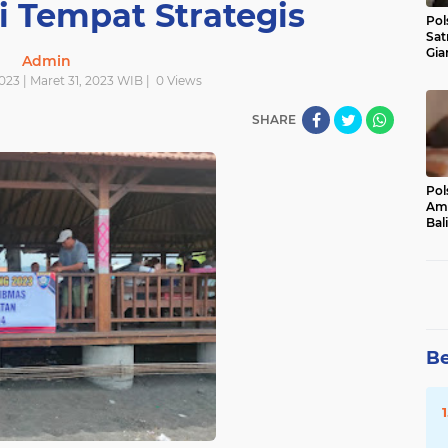
 Tempat Strategis
Pol
Sat
Gia
Admin
Kasu
023 | Maret 31, 2023 WIB |
0
Views
Med
SHARE
Pol
Ama
Bali
Dis
Be