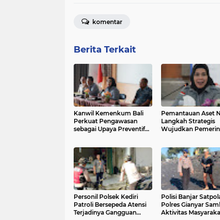
komentar
Berita Terkait
Kanwil Kemenkum Bali
Pemantauan Aset N
Perkuat Pengawasan
Langkah Strategis
sebagai Upaya Preventif
Wujudkan Pemerin
Pencegahan TPPU
Efisien dan Adaptif
Personil Polsek Kediri
Polisi Banjar Satpol
Patroli Bersepeda Atensi
Polres Gianyar Sam
Terjadinya Gangguan
Aktivitas Masyaraka