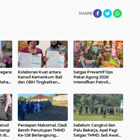
SHARE
egara:
Kolaborasi Kuat antara
Satgas Preventif Ops
Kanwil Kemenkum Bali
Pekat Agung 2026
tahan
dan OBH Tingkatkan
Intensifkan Patroli
Akses Keadilan
Dialogis di Jalan Raya
Kesatrian Gianyar
airud
Persiapan Maksimal, Gladi
Sebelum Cangkul dan
bangi
Bersih Penutupan TMMD
Palu Bekerja, Apel Pagi
t di
Ke-128 Berlangsung
Satgas TMMD Jadi Awal