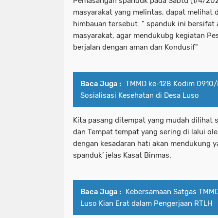
Pemasangan spanduk pada Sabtu (1/4/2023
masyarakat yang melintas, dapat melihat 
himbauan tersebut. ” spanduk ini bersifat 
masyarakat, agar mendukubg kegiatan Pe
berjalan dengan aman dan Kondusif"
Baca Juga :
TMMD ke-128 Kodim 0910/M
Sosialisasi Kesehatan di Desa Luso
Kita pasang ditempat yang mudah dilihat se
dan Tempat tempat yang sering di lalui o
dengan kesadaran hati akan mendukung y
spanduk’ jelas Kasat Binmas.
Baca Juga :
Kebersamaan Satgas TMMD 
Luso Kian Erat dalam Pengerjaan RTLH