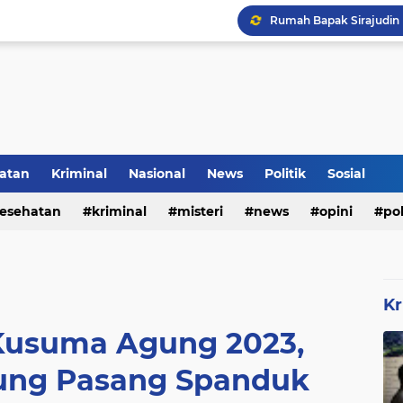
Rumah Bapak Sirajudin 
Pencegahan DBD Perlu 
Kerangka Besi Perkuat
Inilah Tampilan Baru Ru
atan
Kriminal
Nasional
News
Politik
Sosial
esehatan
kriminal
misteri
news
opini
pol
Kr
 Kusuma Agung 2023,
kung Pasang Spanduk