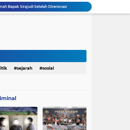
mah Bapak Sirajudi Setelah Direnovasi
Personel Satgas TMMD 129 Kodim 0904/Paser Bongkar Rumah milik Bapak Harim
Polresta Denpasar Ungkap Kasus Narkoba, Temukan Senpi dan Airsoft Gun Saat Pengerebekan
Masuk Fase Finishing Sebelum Diserahkan
Satgas TMMD Ke 129 Kodim 0904/Paser Pasang Lantai Baru Pada Rumah Bapak Harim
TMMD Ke 129 Kodim 0904/Paser Terima Kunjungan Dari Tim Wasev Mabesad
Personel Satgas TMMD 129 Kodim 0904/Paser Ciptakan Lingkungan Bersih
Sosialisasi Bahaya Narkoba Pada TMMD 129 Kodim 0904/Paser Disambut Positif
Babinsa Hadir di Posyandu Cenderawasih, Wujud Sinergi TNI Dukung Kesehatan Masyarakat
itik
sejarah
sosial
Polres Gianyar Gelar Apel Kesiapan Pengamanan Final Piala Presiden 2026
iminal