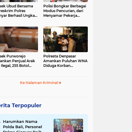
sek Ubud Bersama
Polisi Bongkar Berbagai
reskrim Polres
Modus Pencurian, dari
nyar Berhasil Ungkap
Menyamar Pekerja
s Curanmor Viral di
hingga Bobol Gerai
ia Sosial
sek Purworejo
Polresta Denpasar
nkan Penjual Arak
Amankan Puluhan WNA
 Ilegal, 255 Botol
Diduga Korban
ita
Penyekapan Akan di
Jadikan Operator Scam
Ke Halaman Kriminal
rita Terpopuler
Harumkan Nama
Polda Bali, Personel