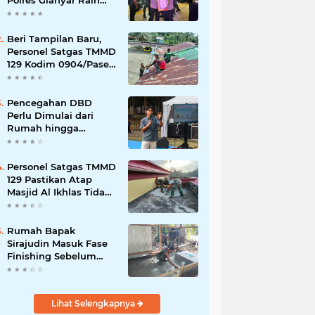
Polres Gianyar Raih
Penghargaan
Hoegeng Awards 2026
Beri Tampilan Baru,
Personel Satgas TMMD
129 Kodim 0904/Paser
Cat Atap Rumah
Marbot
Pencegahan DBD
Perlu Dimulai dari
Rumah hingga
Lingkungan Sekolah
Personel Satgas TMMD
129 Pastikan Atap
Masjid Al Ikhlas Tidak
Bocor Lagi
Rumah Bapak
Sirajudin Masuk Fase
Finishing Sebelum
Diserahkan
Lihat Selengkapnya