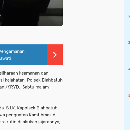
 Pengamanan
kawati
eliharaan keamanan dan
i kejahatan, Polsek Blahbatuh
kan /KRYD, Sabtu malam
da, S.I.K, Kapolsek Blahbatuh
wa penguatan Kamtibmas di
ara rutin dilakukan jajarannya,