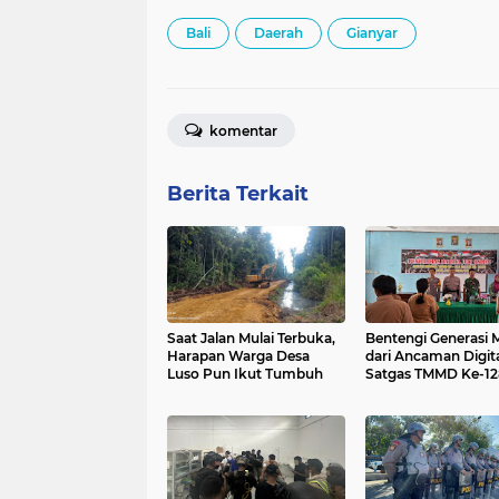
Bali
Daerah
Gianyar
komentar
Berita Terkait
Saat Jalan Mulai Terbuka,
Bentengi Generasi 
Harapan Warga Desa
dari Ancaman Digita
Luso Pun Ikut Tumbuh
Satgas TMMD Ke-12
Kodim 0910/Malinau
Penyuluhan Bahaya
Online