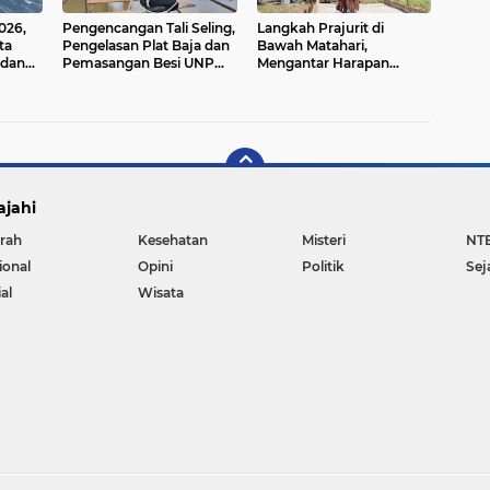
026,
Pengencangan Tali Seling,
Langkah Prajurit di
ta
Pengelasan Plat Baja dan
Bawah Matahari,
 dan
Pemasangan Besi UNP
Mengantar Harapan
Jadi Fokus Pengerjaan
untuk Desa Luso
Jembatan Gantung
Garuda
ajahi
rah
Kesehatan
Misteri
NT
ional
Opini
Politik
Sej
al
Wisata