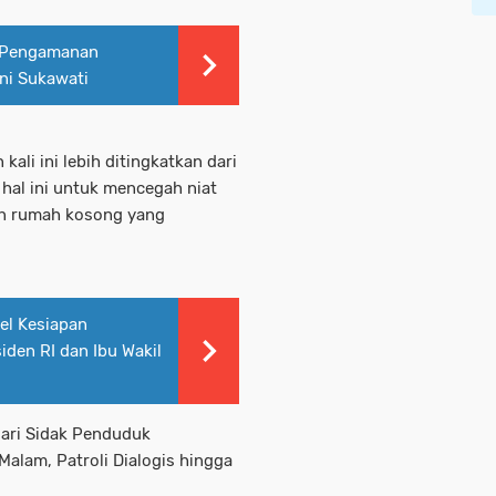
n Pengamanan
eni Sukawati
li ini lebih ditingkatkan dari
 hal ini untuk mencegah niat
an rumah kosong yang
el Kesiapan
den RI dan Ibu Wakil
dari Sidak Penduduk
alam, Patroli Dialogis hingga