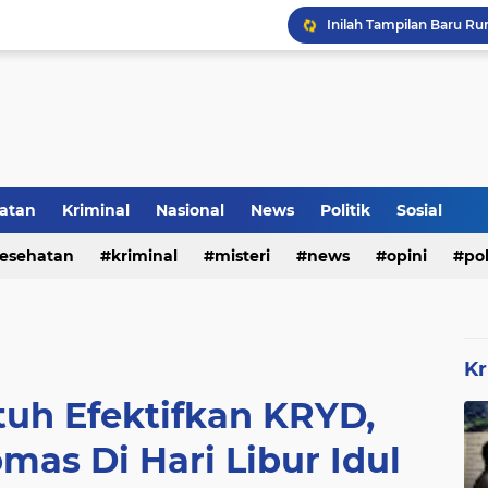
Inilah Tampilan Baru Ru
Rumah Bapak Sirajudin 
atan
Kriminal
Nasional
News
Politik
Sosial
esehatan
kriminal
misteri
news
opini
pol
Kr
tuh Efektifkan KRYD,
as Di Hari Libur Idul