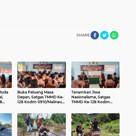
SHARE
Muda
Buka Peluang Masa
Tanamkan Jiwa
l,
Depan, Satgas TMMD Ke-
Nasionalisme, Satgas
8
128 Kodim 0910/Malinau
TMMD Ke-128 Kodim
 Gelar
Sosialisasikan Rekrutmen
0910/Malinau Gelar
 Judi
TNI kepada Siswa SMA
Sosialisasi Wasbang dan
Negeri 3 Malinau
Bela Negara