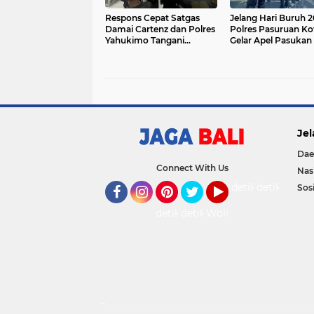
Respons Cepat Satgas
Jelang Hari Buruh 2
Damai Cartenz dan Polres
Polres Pasuruan Ko
Yahukimo Tangani
Gelar Apel Pasukan
Penembakan di Dekai,
Cek Kesiapan
Dua Warga Sipil Terluka
Pengamanan
dan Pelaku Diburu
Jel
Dae
Connect With Us
Nas
detikOto
detikTravel
Sosi
Facebook
Instagram
Pinterest
Twitter
YouTube
detikFood
detikHealth
Wolipop