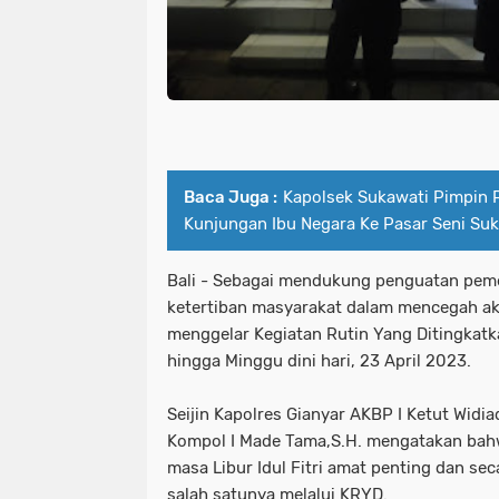
Baca Juga :
Kapolsek Sukawati Pimpin
Kunjungan Ibu Negara Ke Pasar Seni Su
Bali - Sebagai mendukung penguatan pem
ketertiban masyarakat dalam mencegah aks
menggelar Kegiatan Rutin Yang Ditingkat
hingga Minggu dini hari, 23 April 2023.
Seijin Kapolres Gianyar AKBP I Ketut Widia
Kompol I Made Tama,S.H. mengatakan bah
masa Libur Idul Fitri amat penting dan sec
salah satunya melalui KRYD.