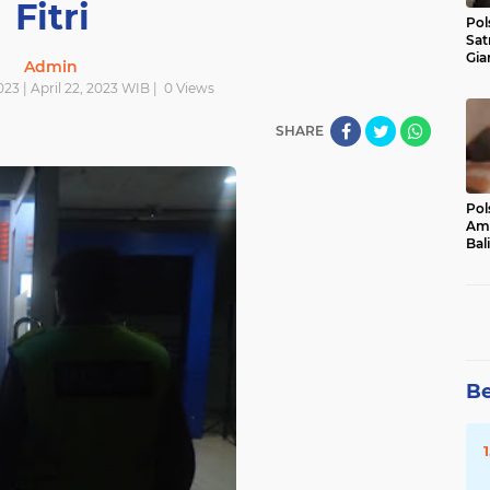
Fitri
Pol
Sat
Gia
Admin
Kasu
023 | April 22, 2023 WIB |
0
Views
Med
SHARE
Pol
Ama
Bali
Dis
Be