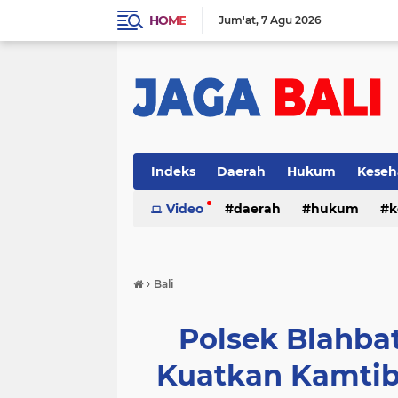
HOME
Jum'at
7 Agu 2026
Indeks
Daerah
Hukum
Keseh
Video
daerah
hukum
k
›
Bali
Polsek Blahba
Kuatkan Kamtibm