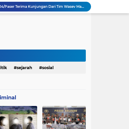
TMMD Ke 129 Kodim 0904/Paser Terima Kunjungan Dari Tim Wasev Mabesad
Personel Satgas TMMD 129 Kodim 0904/Paser Ciptakan Lingkungan Bersih
Sosialisasi Bahaya Narkoba Pada TMMD 129 Kodim 0904/Paser Disambut Positif
Babinsa Hadir di Posyandu Cenderawasih, Wujud Sinergi TNI Dukung Kesehatan Masyarakat
Polres Gianyar Gelar Apel Kesiapan Pengamanan Final Piala Presiden 2026
mah Bapak Sirajudi Setelah Direnovasi
Personel Satgas TMMD 129 Kodim 0904/Paser Bongkar Rumah milik Bapak Harim
Polresta Denpasar Ungkap Kasus Narkoba, Temukan Senpi dan Airsoft Gun Saat Pengerebekan
Masuk Fase Finishing Sebelum Diserahkan
itik
sejarah
sosial
Satgas TMMD Ke 129 Kodim 0904/Paser Pasang Lantai Baru Pada Rumah Bapak Harim
iminal