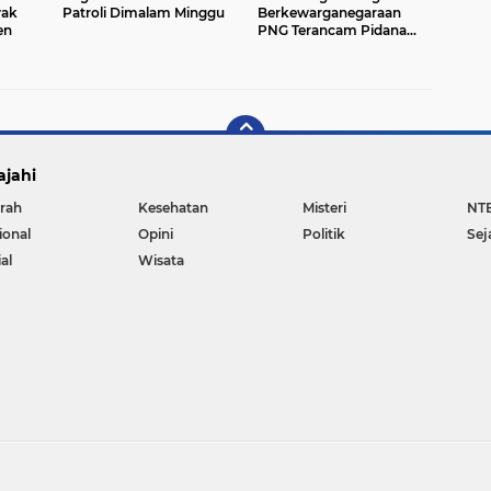
yak
Patroli Dimalam Minggu
Berkewarganegaraan
en
PNG Terancam Pidana
Seumur Hidup Atas Kasus
Narkotika
ajahi
rah
Kesehatan
Misteri
NT
ional
Opini
Politik
Sej
al
Wisata
Copyright ©
2026 jagabali.com