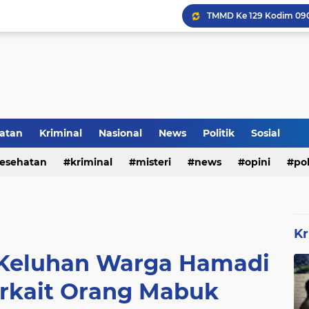
Inilah Tampilan Baru Ru
atan
Kriminal
Nasional
News
Politik
Sosial
Rumah Bapak Sirajudin 
esehatan
kriminal
misteri
news
opini
pol
Kr
i Keluhan Warga Hamadi
erkait Orang Mabuk