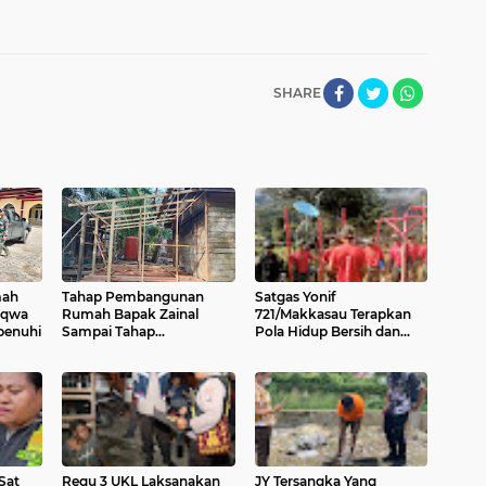
SHARE
mah
Tahap Pembangunan
Satgas Yonif
aqwa
Rumah Bapak Zainal
721/Makkasau Terapkan
penuhi
Sampai Tahap
Pola Hidup Bersih dan
Pembuatan Kerangka
Sehat
Sat
Regu 3 UKL Laksanakan
JY Tersangka Yang