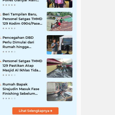
Polres Gianyar Raih
Penghargaan
Hoegeng Awards 2026
Beri Tampilan Baru,
Personel Satgas TMMD
129 Kodim 0904/Paser
Cat Atap Rumah
Marbot
Pencegahan DBD
Perlu Dimulai dari
Rumah hingga
Lingkungan Sekolah
Personel Satgas TMMD
129 Pastikan Atap
Masjid Al Ikhlas Tidak
Bocor Lagi
Rumah Bapak
Sirajudin Masuk Fase
Finishing Sebelum
Diserahkan
Lihat Selengkapnya