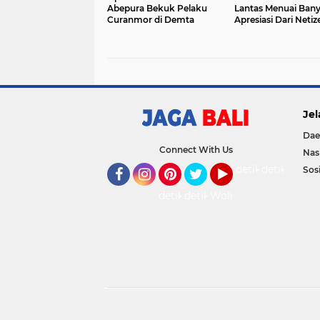
Abepura Bekuk Pelaku
Lantas Menuai Ban
Curanmor di Demta
Apresiasi Dari Netiz
Jel
Dae
Connect With Us
Nas
detikOto
detikTravel
Sosi
Facebook
Instagram
Pinterest
Twitter
YouTube
detikFood
detikHealth
Wolipop