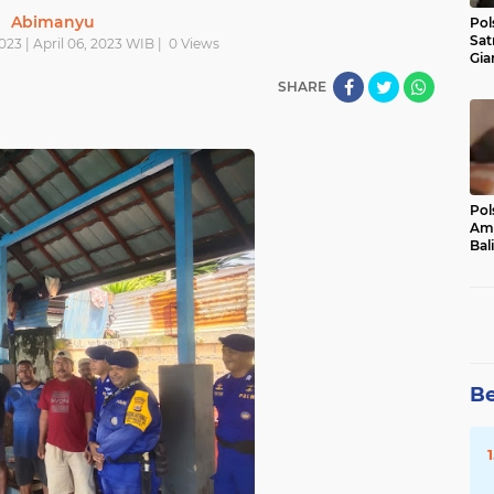
Abimanyu
Pol
Sat
023 | April 06, 2023 WIB |
0
Views
Gia
Kasu
SHARE
Med
Pol
Ama
Bali
Dis
Be