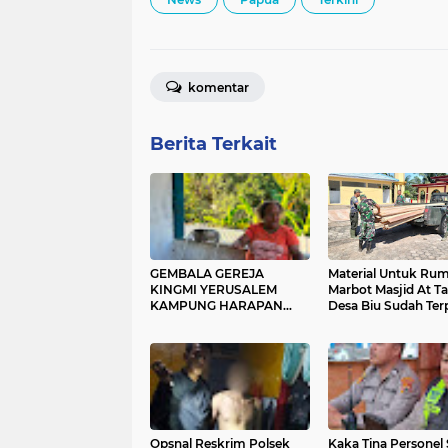
komentar
Berita Terkait
GEMBALA GEREJA
Material Untuk Ru
KINGMI YERUSALEM
Marbot Masjid At T
KAMPUNG HARAPAN
Desa Biu Sudah Ter
IMBAU MASYARAKAT
JAGA PERSATUAN DAN
TIDAK MUDAH
TERPROVOKASI
Opsnal Reskrim Polsek
Kaka Tina Personel 