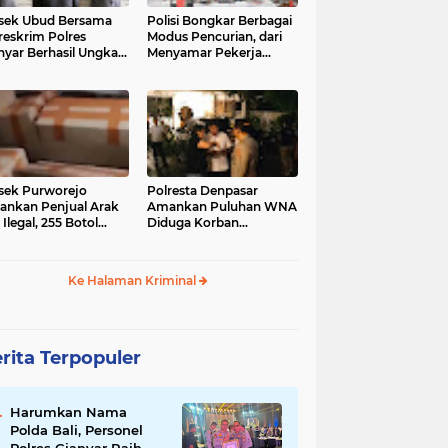
sek Ubud Bersama
Polisi Bongkar Berbagai
reskrim Polres
Modus Pencurian, dari
nyar Berhasil Ungkap
Menyamar Pekerja
s Curanmor Viral di
hingga Bobol Gerai
ia Sosial
sek Purworejo
Polresta Denpasar
nkan Penjual Arak
Amankan Puluhan WNA
 Ilegal, 255 Botol
Diduga Korban
ita
Penyekapan Akan di
Jadikan Operator Scam
Ke Halaman Kriminal
rita Terpopuler
Harumkan Nama
Polda Bali, Personel