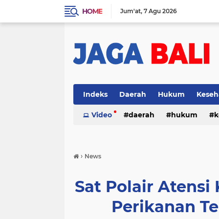
HOME
Jum'at
7 Agu 2026
Indeks
Daerah
Hukum
Keseh
Video
daerah
hukum
k
›
News
Sat Polair Atens
Perikanan T