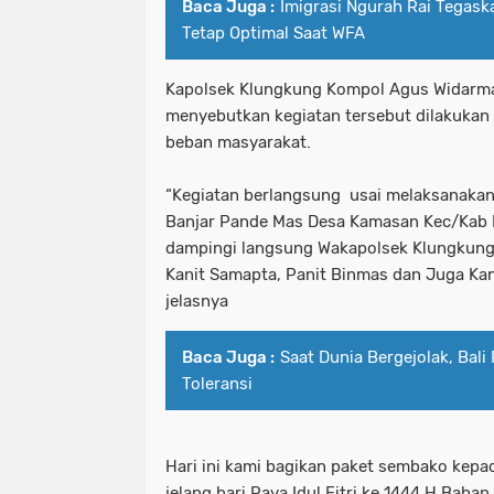
Baca Juga :
Imigrasi Ngurah Rai Tega
Tetap Optimal Saat WFA
Kapolsek Klungkung Kompol Agus Widarma 
menyebutkan kegiatan tersebut dilakuka
beban masyarakat.
“Kegiatan berlangsung usai melaksanakan
Banjar Pande Mas Desa Kamasan Kec/Kab K
dampingi langsung Wakapolsek Klungkung
Kanit Samapta, Panit Binmas dan Juga Ka
jelasnya
Baca Juga :
Saat Dunia Bergejolak, Bali
Toleransi
Hari ini kami bagikan paket sembako kep
jelang hari Raya Idul Fitri ke 1444 H Baha