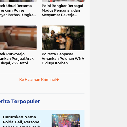
sek Ubud Bersama
Polisi Bongkar Berbagai
reskrim Polres
Modus Pencurian, dari
nyar Berhasil Ungkap
Menyamar Pekerja
s Curanmor Viral di
hingga Bobol Gerai
ia Sosial
sek Purworejo
Polresta Denpasar
nkan Penjual Arak
Amankan Puluhan WNA
 Ilegal, 255 Botol
Diduga Korban
ita
Penyekapan Akan di
Jadikan Operator Scam
Ke Halaman Kriminal
rita Terpopuler
Harumkan Nama
Polda Bali, Personel