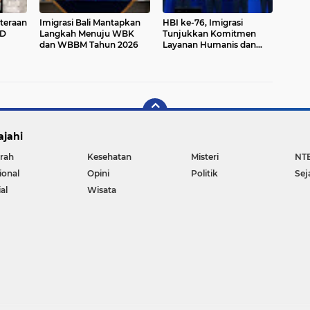
teraan
Imigrasi Bali Mantapkan
HBI ke-76, Imigrasi
MD
Langkah Menuju WBK
Tunjukkan Komitmen
dan WBBM Tahun 2026
Layanan Humanis dan
Fisik
Akuntabel
n
ajahi
rah
Kesehatan
Misteri
NT
ional
Opini
Politik
Sej
al
Wisata