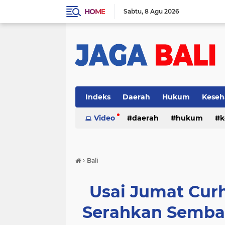
HOME
Sabtu
8 Agu 2026
Indeks
Daerah
Hukum
Keseh
Video
daerah
hukum
k
›
Bali
Usai Jumat Cur
Serahkan Semba