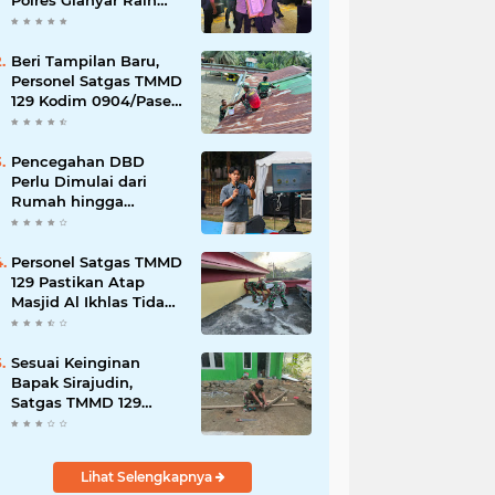
Polres Gianyar Raih
Penghargaan
Hoegeng Awards 2026
Beri Tampilan Baru,
Personel Satgas TMMD
129 Kodim 0904/Paser
Cat Atap Rumah
Marbot
Pencegahan DBD
Perlu Dimulai dari
Rumah hingga
Lingkungan Sekolah
Personel Satgas TMMD
129 Pastikan Atap
Masjid Al Ikhlas Tidak
Bocor Lagi
Sesuai Keinginan
Bapak Sirajudin,
Satgas TMMD 129
Ubah Tampilan
Rumahnya
Lihat Selengkapnya