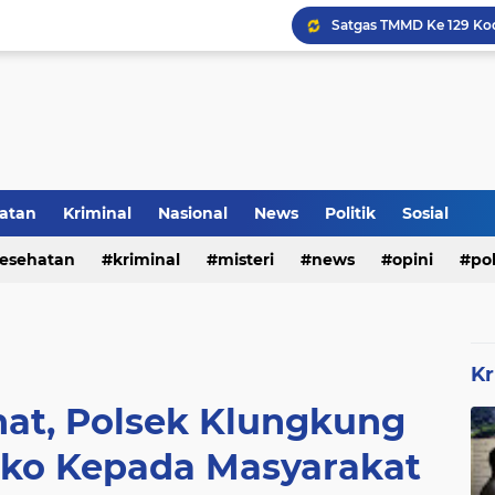
Inilah Tampilan Baru Ru
atan
Kriminal
Nasional
News
Politik
Sosial
Voli Menjadi Pengisi W
esehatan
kriminal
misteri
news
opini
pol
Kr
hat, Polsek Klungkung
ko Kepada Masyarakat