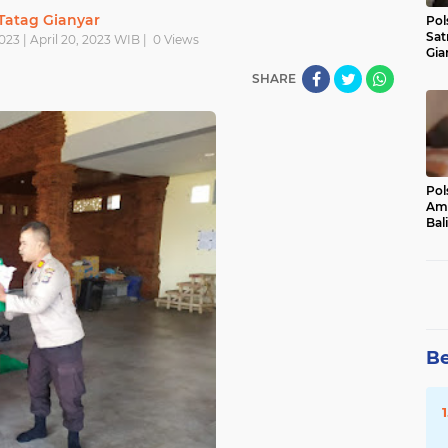
Tatag Gianyar
Pol
Sat
023 | April 20, 2023 WIB |
0
Views
Gia
Kasu
SHARE
Med
Pol
Ama
Bali
Dis
Be