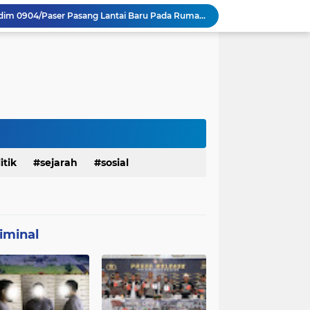
TMMD Ke 129 Kodim 0904/Paser Terima Kunjungan Dari Tim Wasev Mabesad
Personel Satgas TMMD 129 Kodim 0904/Paser Ciptakan Lingkungan Bersih
Sosialisasi Bahaya Narkoba Pada TMMD 129 Kodim 0904/Paser Disambut Positif
Babinsa Hadir di Posyandu Cenderawasih, Wujud Sinergi TNI Dukung Kesehatan Masyarakat
Polres Gianyar Gelar Apel Kesiapan Pengamanan Final Piala Presiden 2026
mah Bapak Sirajudi Setelah Direnovasi
Personel Satgas TMMD 129 Kodim 0904/Paser Bongkar Rumah milik Bapak Harim
Sasaran RTLH Ke 5 Sudah Mulai Dieksekusi Oleh Satgas TMMD 129 Kodim 0904/Paser
aktu Luang Personel TMMD 129 Pada Sore Hari
itik
sejarah
sosial
Satgas TMMD Ke 129 Kodim 0904/Paser Pasang Lantai Baru Pada Rumah Bapak Harim
iminal