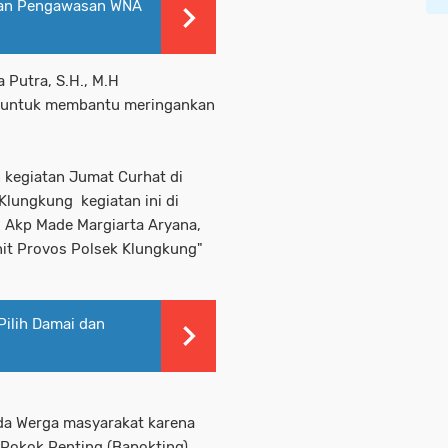
skan Pengawasan WNA
Putra, S.H., M.H
n untuk membantu meringankan
 kegiatan Jumat Curhat di
lungkung kegiatan ini di
 Akp Made Margiarta Aryana,
nit Provos Polsek Klungkung"
 Pilih Damai dan
ada Werga masyarakat karena
n Pokok Penting (Bapokting)