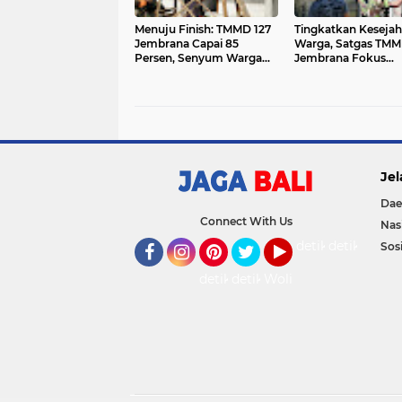
Menuju Finish: TMMD 127
Tingkatkan Kesejah
Jembrana Capai 85
Warga, Satgas TM
Persen, Senyum Warga
Jembrana Fokus
Desa Penyaringan Mulai
Selesaikan Sasaran 
Merekah
di Desa Penyaringa
Jel
Dae
Connect With Us
Nas
detikOto
detikTravel
Sosi
Facebook
Instagram
Pinterest
Twitter
YouTube
detikFood
detikHealth
Wolipop