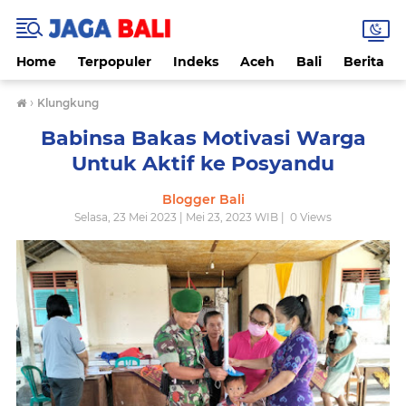
Home
Terpopuler
Indeks
Aceh
Bali
Berita
›
Klungkung
Babinsa Bakas Motivasi Warga
Untuk Aktif ke Posyandu
Blogger Bali
Selasa, 23 Mei 2023 | Mei 23, 2023 WIB |
0
Views