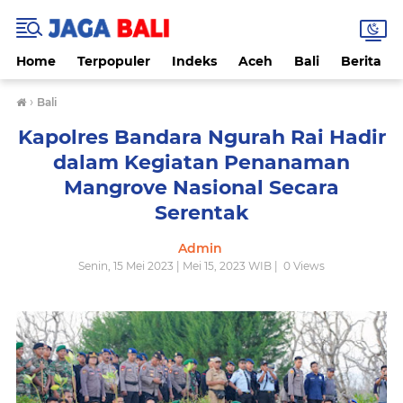
Home
Terpopuler
Indeks
Aceh
Bali
Berita
›
Bali
Kapolres Bandara Ngurah Rai Hadir
dalam Kegiatan Penanaman
Mangrove Nasional Secara
Serentak
Admin
Senin, 15 Mei 2023 | Mei 15, 2023 WIB |
0
Views