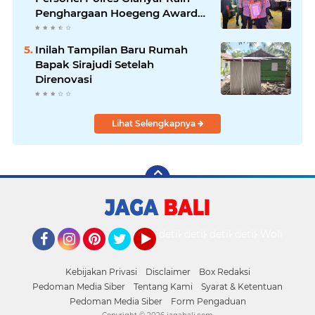
Penghargaan Hoegeng Awards
2026
Inilah Tampilan Baru Rumah
Bapak Sirajudi Setelah
Direnovasi
Lihat Selengkapnya
detikOto
detikTravel
detikFood
detikHealth
Wolipop
Facebook
Instagram
Pinterest
Twitter
YouTube
Kebijakan Privasi
Disclaimer
Box Redaksi
Pedoman Media Siber
Tentang Kami
Syarat & Ketentuan
Pedoman Media Siber
Form Pengaduan