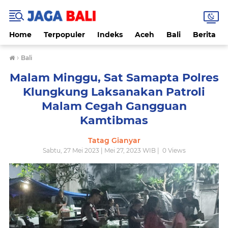
Home
Terpopuler
Indeks
Aceh
Bali
Berita
›
Bali
Malam Minggu, Sat Samapta Polres
Klungkung Laksanakan Patroli
Malam Cegah Gangguan
Kamtibmas
Tatag Gianyar
Sabtu, 27 Mei 2023 | Mei 27, 2023 WIB |
0
Views