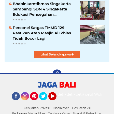
Bhabinkamtibmas Singakerta
Sambangi SDN 4 Singakerta
Edukasi Pencegahan
Penculikan Anak
Personel Satgas TMMD 129
Pastikan Atap Masjid Al Ikhlas
Tidak Bocor Lagi
Lihat Selengkapnya
detikOto
detikTravel
detikFood
detikHealth
Wolipop
Facebook
Instagram
Pinterest
Twitter
YouTube
Kebijakan Privasi
Disclaimer
Box Redaksi
Pedoman Media Siber
Tentang Kami
Syarat & Ketentuan