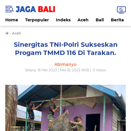
Home
Terpopuler
Indeks
Aceh
Bali
Berita
›
Aceh
Sinergitas TNI-Polri Sukseskan
Progam TMMD 116 Di Tarakan.
Abimanyu
Selasa, 16 Mei 2023 | Mei 16, 2023 WIB |
0
Views