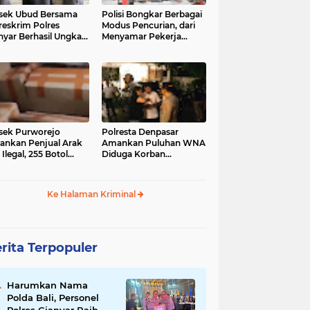
sek Ubud Bersama
Polisi Bongkar Berbagai
reskrim Polres
Modus Pencurian, dari
nyar Berhasil Ungkap
Menyamar Pekerja
s Curanmor Viral di
hingga Bobol Gerai
ia Sosial
sek Purworejo
Polresta Denpasar
nkan Penjual Arak
Amankan Puluhan WNA
 Ilegal, 255 Botol
Diduga Korban
ita
Penyekapan Akan di
Jadikan Operator Scam
Ke Halaman Kriminal
rita Terpopuler
Harumkan Nama
Polda Bali, Personel