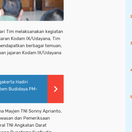
hari Tim melaksanakan kegiatan
jaran Kodam IX/Udayana, Tim
 mendapatkan berbagai temuan,
tuan jajaran Kodam IX/Udayana
akerta Hadiri
stem Budidaya PM-
a Mayjen TNI Sonny Aprianto,
ngawasan dan Pemeriksaan
eral TNI Angkatan Darat