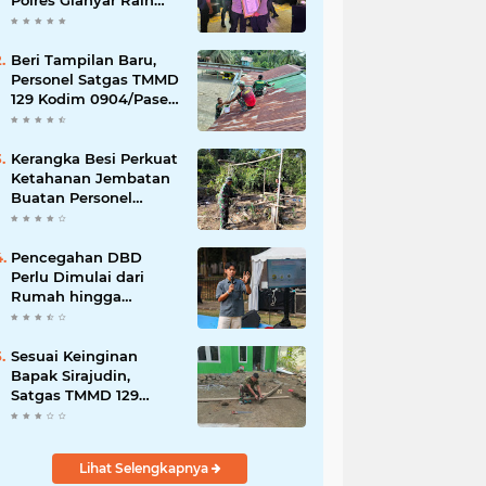
Polres Gianyar Raih
Penghargaan
Hoegeng Awards 2026
Beri Tampilan Baru,
Personel Satgas TMMD
129 Kodim 0904/Paser
Cat Atap Rumah
Marbot
Kerangka Besi Perkuat
Ketahanan Jembatan
Buatan Personel
TMMD 129
Pencegahan DBD
Perlu Dimulai dari
Rumah hingga
Lingkungan Sekolah
Sesuai Keinginan
Bapak Sirajudin,
Satgas TMMD 129
Ubah Tampilan
Rumahnya
Lihat Selengkapnya