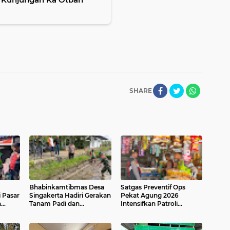
SHARE
Bhabinkamtibmas Desa
Satgas Preventif Ops
 Pasar
Singakerta Hadiri Gerakan
Pekat Agung 2026
h
Tanam Padi dan
Intensifkan Patroli
aga
Peluncuran Sistem
Dialogis di Jalan Raya
akat
Budidaya PM-AAS
Kesatrian Gianyar