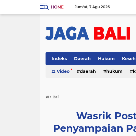
HOME
Jum'at
7 Agu 2026
Indeks
Daerah
Hukum
Keseh
Video
daerah
hukum
k
›
Bali
Wasrik Post 
Penyampaian P