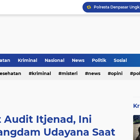
Rumah Bapak Sirajudin 
Pencegahan DBD Perlu 
atan
Kriminal
Nasional
News
Politik
Sosial
Inilah Tampilan Baru Ru
esehatan
kriminal
misteri
news
opini
pol
Kr
Audit Itjenad, Ini
angdam Udayana Saat