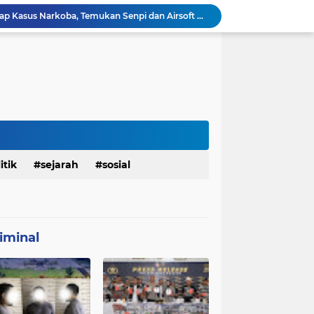
Polresta Denpasar Ungkap Kasus Narkoba, Temukan Senpi dan Airsoft Gun Saat Pengerebekan
Masuk Fase Finishing Sebelum Diserahkan
Beri Tampilan Baru, Personel Satgas TMMD 129 Kodim 0904/Paser Cat Atap Rumah Marbot
Dimulai dari Rumah hingga Lingkungan Sekolah
Personel Satgas TMMD 129 Kodim 0904/Paser Ciptakan Lingkungan Bersih
Sosialisasi Bahaya Narkoba Pada TMMD 129 Kodim 0904/Paser Disambut Positif
Babinsa Hadir di Posyandu Cenderawasih, Wujud Sinergi TNI Dukung Kesehatan Masyarakat
Polres Gianyar Gelar Apel Kesiapan Pengamanan Final Piala Presiden 2026
mah Bapak Sirajudi Setelah Direnovasi
itik
sejarah
sosial
Personel Satgas TMMD 129 Kodim 0904/Paser Bongkar Rumah milik Bapak Harim
iminal