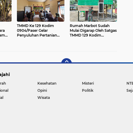
TMMD Ke 129 Kodim
Rumah Marbot Sudah
ara
0904/Paser Gelar
Mulai Digarap Oleh Satgas
ram
Penyuluhan Pertanian
TMMD 129 Kodim
Bagi Masyarakat Muara
0904/Paser
Samu
ajahi
rah
Kesehatan
Misteri
NT
ional
Opini
Politik
Sej
al
Wisata