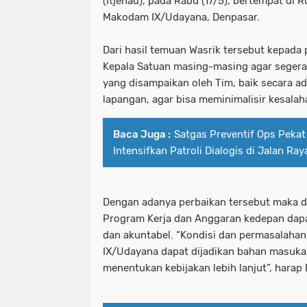
(Itjenad), pada Rabu (17/5), bertempat di
Makodam IX/Udayana, Denpasar.
Dari hasil temuan Wasrik tersebut kepada
Kepala Satuan masing-masing agar seger
yang disampaikan oleh Tim, baik secara ad
lapangan, agar bisa meminimalisir kesalah
Baca Juga :
Satgas Preventif Ops Peka
Intensifkan Patroli Dialogis di Jalan Ray
Dengan adanya perbaikan tersebut maka d
Program Kerja dan Anggaran kedepan dapat 
dan akuntabel. “Kondisi dan permasalaha
IX/Udayana dapat dijadikan bahan masuk
menentukan kebijakan lebih lanjut”, hara