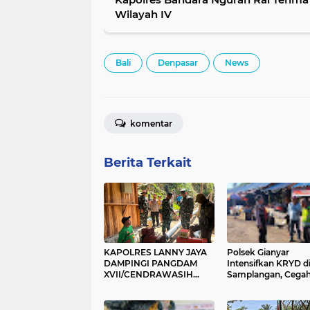
Wilayah IV
Bali
Denpasar
News
komentar
Berita Terkait
KAPOLRES LANNY JAYA
Polsek Gianyar
DAMPINGI PANGDAM
Intensifkan KRYD di
XVII/CENDRAWASIH
Samplangan, Cega
BUKA BAKTI SOSIAL
Premanisme dan J
SKALA BESAR DI LANNY
Rasa Aman Masyar
JAYA, BANGUN PLTMH