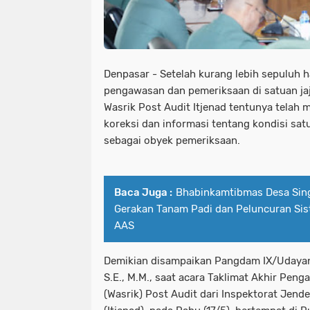
Denpasar - Setelah kurang lebih sepuluh 
pengawasan dan pemeriksaan di satuan ja
Wasrik Post Audit Itjenad tentunya telah
koreksi dan informasi tentang kondisi sa
sebagai obyek pemeriksaan.
Baca Juga :
Bhabinkamtibmas Desa Sing
Gerakan Tanam Padi dan Peluncuran Si
AAS
Demikian disampaikan Pangdam IX/Udayan
S.E., M.M., saat acara Taklimat Akhir Pe
(Wasrik) Post Audit dari Inspektorat Jend