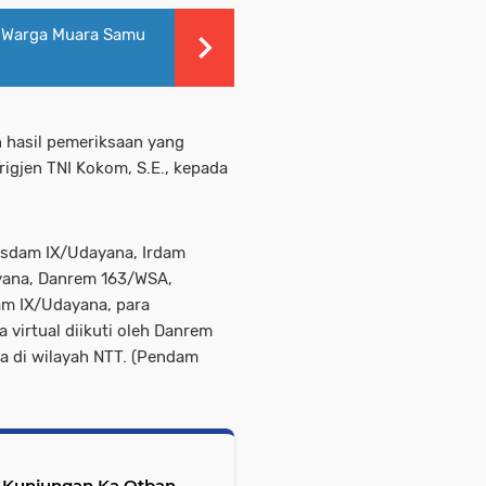
 Warga Muara Samu
n hasil pemeriksaan yang
Brigjen TNI Kokom, S.E., kepada
asdam IX/Udayana, Irdam
yana, Danrem 163/WSA,
am IX/Udayana, para
virtual diikuti oleh Danrem
a di wilayah NTT. (Pendam
a Kunjungan Ka Otban