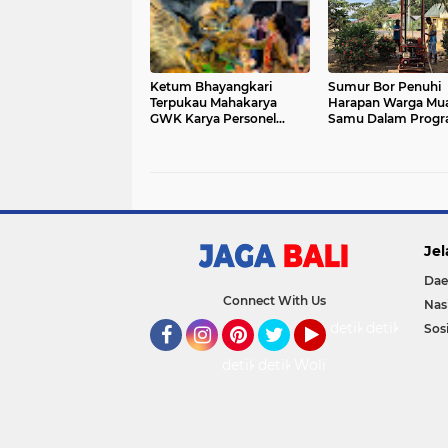
HINGGA RTLH
Ketum Bhayangkari
Sumur Bor Penuhi
Terpukau Mahakarya
Harapan Warga Mu
GWK Karya Personel
Samu Dalam Prog
Polda Bali Jadi Magnet di
TMMD Ke 129
KBN 2026
Jel
Dae
Connect With Us
Nas
detikOto
detikTravel
Sosi
Facebook
Instagram
Pinterest
Twitter
YouTube
detikFood
detikHealth
Wolipop