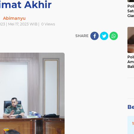
imat Akhir
Pol
Sat
Gia
Abimanyu
Kasu
023 | Mei 17, 2023 WIB |
0
Views
Med
SHARE
Pol
Ama
Bali
Dis
Be