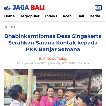
Home
Terpopuler
Indeks
Aceh
Bali
Berita
›
Bali
Bhabinkamtibmas Desa Singakerta
Serahkan Sarana Kontak kepada
PKK Banjar Semana
Bali News Today
Minggu, 04 Juni 2023 | Juni 04, 2023 WIB |
0
Views