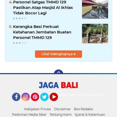
Personel Satgas TMMD 129
Pastikan Atap Masjid Al Ikhlas
Tidak Bocor Lagi
Kerangka Besi Perkuat
Ketahanan Jembatan Buatan
Personel TMMD 129
Lihat Selengkapnya
detikOto
detikTravel
detikFood
detikHealth
Wolipop
Facebook
Instagram
Pinterest
Twitter
YouTube
Kebijakan Privasi
Disclaimer
Box Redaksi
Pedoman Media Siber
Tentang Kami
Syarat & Ketentuan