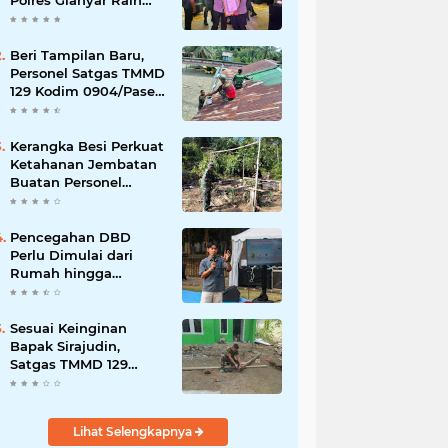
Polres Gianyar Raih
Penghargaan
Hoegeng Awards 2026
Beri Tampilan Baru,
Personel Satgas TMMD
129 Kodim 0904/Paser
Cat Atap Rumah
Marbot
Kerangka Besi Perkuat
Ketahanan Jembatan
Buatan Personel
TMMD 129
Pencegahan DBD
Perlu Dimulai dari
Rumah hingga
Lingkungan Sekolah
Sesuai Keinginan
Bapak Sirajudin,
Satgas TMMD 129
Ubah Tampilan
Rumahnya
Lihat Selengkapnya