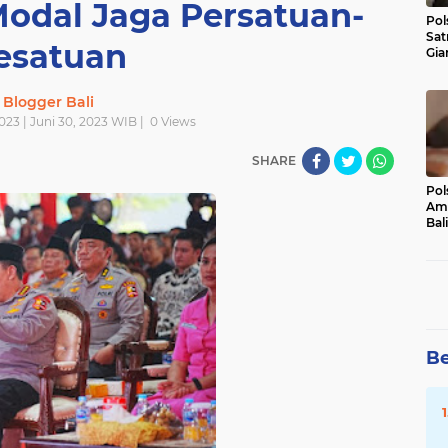
odal Jaga Persatuan-
Pol
Sat
esatuan
Gia
Kasu
Med
Blogger Bali
023 | Juni 30, 2023 WIB |
0
Views
SHARE
Pol
Ama
Bali
Dis
Be