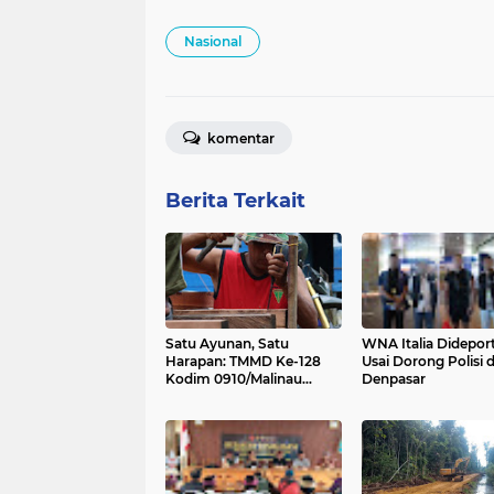
Nasional
komentar
Berita Terkait
Satu Ayunan, Satu
WNA Italia Dideport
Harapan: TMMD Ke-128
Usai Dorong Polisi d
Kodim 0910/Malinau
Denpasar
Bangun Masa Depan
Warga Desa Luso