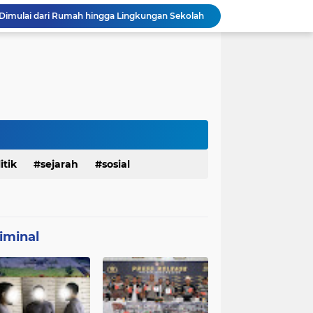
Dimulai dari Rumah hingga Lingkungan Sekolah
Personel Satgas TMMD 129 Kodim 0904/Paser Ciptakan Lingkungan Bersih
Sosialisasi Bahaya Narkoba Pada TMMD 129 Kodim 0904/Paser Disambut Positif
Babinsa Hadir di Posyandu Cenderawasih, Wujud Sinergi TNI Dukung Kesehatan Masyarakat
Polres Gianyar Gelar Apel Kesiapan Pengamanan Final Piala Presiden 2026
mah Bapak Sirajudi Setelah Direnovasi
Personel Satgas TMMD 129 Kodim 0904/Paser Bongkar Rumah milik Bapak Harim
Polresta Denpasar Ungkap Kasus Narkoba, Temukan Senpi dan Airsoft Gun Saat Pengerebekan
Masuk Fase Finishing Sebelum Diserahkan
itik
sejarah
sosial
Beri Tampilan Baru, Personel Satgas TMMD 129 Kodim 0904/Paser Cat Atap Rumah Marbot
iminal