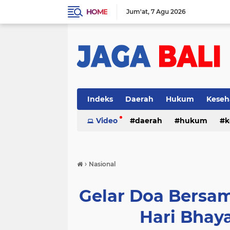
HOME
Jum'at
7 Agu 2026
Indeks
Daerah
Hukum
Keseh
Video
daerah
hukum
k
›
Nasional
Gelar Doa Bersa
Hari Bhaya