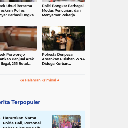
sek Ubud Bersama
Polisi Bongkar Berbagai
reskrim Polres
Modus Pencurian, dari
nyar Berhasil Ungkap
Menyamar Pekerja
s Curanmor Viral di
hingga Bobol Gerai
ia Sosial
sek Purworejo
Polresta Denpasar
nkan Penjual Arak
Amankan Puluhan WNA
 Ilegal, 255 Botol
Diduga Korban
ita
Penyekapan Akan di
Jadikan Operator Scam
Ke Halaman Kriminal
rita Terpopuler
Harumkan Nama
Polda Bali, Personel