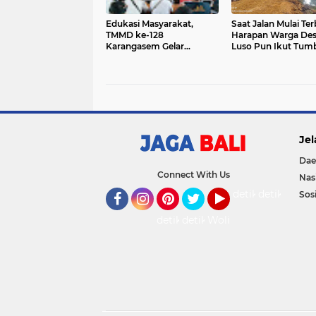
Edukasi Masyarakat,
Saat Jalan Mulai Te
TMMD ke-128
Harapan Warga De
Karangasem Gelar
Luso Pun Ikut Tum
Sosialisasi Penegakan
Perda Tata Ruang
Jel
Dae
Connect With Us
Nas
detikOto
detikTravel
Sosi
Facebook
Instagram
Pinterest
Twitter
YouTube
detikFood
detikHealth
Wolipop