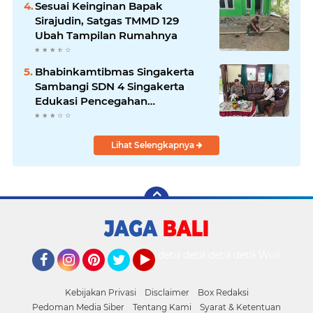
Sesuai Keinginan Bapak
Sirajudin, Satgas TMMD 129
Ubah Tampilan Rumahnya
Bhabinkamtibmas Singakerta
Sambangi SDN 4 Singakerta
Edukasi Pencegahan
Penculikan Anak
Lihat Selengkapnya
detikOto
detikTravel
detikFood
detikHealth
Wolipop
Facebook
Instagram
Pinterest
Twitter
YouTube
Kebijakan Privasi
Disclaimer
Box Redaksi
Pedoman Media Siber
Tentang Kami
Syarat & Ketentuan