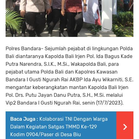
Polres Bandara- Sejumlah pejabat di lingkungan Polda
Bali diantaranya Kapolda Bali Irjen Pol. Ida Bagus Kade
Putra Narendra, S.I.K., M.Si., Wakapolda Bali, para
pejabat utama Polda Bali dan Kapolres Kawasan
Bandara I Gusti Ngurah Rai AKBP Ida Ayu Wikarniti, S.E.
mengantar keberangkatan mantan Kapolda Bali Irjen
Pol. Drs. Putu Jayan Danu Putra, S.H., M.Si. melalui
Vip2 Bandara I Gusti Ngurah Rai, senin (17/7/2023).
Baca Juga :
Kolaborasi TNI Dengan Warga
Dalam Kegiatan Satgas TMMD Ke-129
Kodim 0904/Paser di Desa Biu