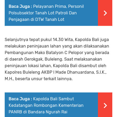
Baca Juga :
Pelayanan Prima, Personil
Polsubsektor Tanah Lot Patroli Dan
Penjagaan di DTW Tanah Lot
Selanjutnya tepat pukul 14.30 Wita, Kapolda Bali juga
melakukan peninjauan lahan yang akan dilaksanakan
Pembangunan Mako Batalyon C Pelopor yang berada
di daerah Gerokgak, Buleleng. Saat melaksanakan
peninjauan lokasi lahan, Kapolda Bali disambut oleh
Kapolres Buleleng AKBP I Made Dhanuardana, S.I.K.,
M.H., beserta unsur terkait lainnya.
Baca Juga :
Kapolda Bali Sambut
Kedatangan Rombongan Kementerian
PANRB di Bandara Ngurah Rai