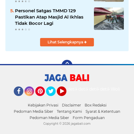
Personel Satgas TMMD 129
Pastikan Atap Masjid Al Ikhlas
Tidak Bocor Lagi
Lihat Selengkapnya
detikOto
detikTravel
detikFood
detikHealth
Wolipop
Facebook
Instagram
Pinterest
Twitter
YouTube
Kebijakan Privasi
Disclaimer
Box Redaksi
Pedoman Media Siber
Tentang Kami
Syarat & Ketentuan
Pedoman Media Siber
Form Pengaduan
Copyright ©
2026 jagabali.com