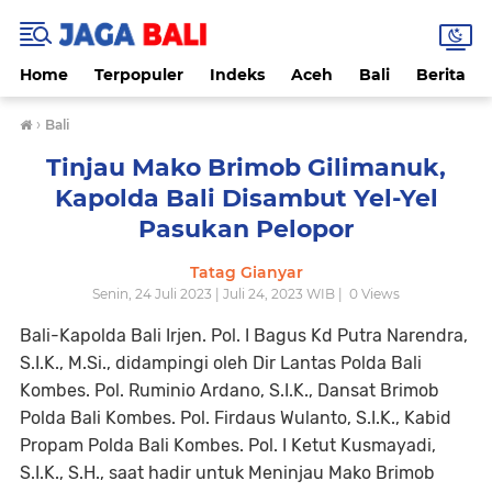
Home
Terpopuler
Indeks
Aceh
Bali
Berita
›
Bali
Tinjau Mako Brimob Gilimanuk,
Kapolda Bali Disambut Yel-Yel
Pasukan Pelopor
Tatag Gianyar
Senin, 24 Juli 2023 | Juli 24, 2023 WIB |
0
Views
Bali-Kapolda Bali Irjen. Pol. I Bagus Kd Putra Narendra,
S.I.K., M.Si., didampingi oleh Dir Lantas Polda Bali
Kombes. Pol. Ruminio Ardano, S.I.K., Dansat Brimob
Polda Bali Kombes. Pol. Firdaus Wulanto, S.I.K., Kabid
Propam Polda Bali Kombes. Pol. I Ketut Kusmayadi,
S.I.K., S.H., saat hadir untuk Meninjau Mako Brimob