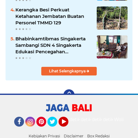
Kerangka Besi Perkuat
Ketahanan Jembatan Buatan
Personel TMMD 129
Bhabinkamtibmas Singakerta
Sambangi SDN 4 Singakerta
Edukasi Pencegahan
Penculikan Anak
Lihat Selengkapnya
detikOto
detikTravel
detikFood
detikHealth
Wolipop
Facebook
Instagram
Pinterest
Twitter
YouTube
Kebijakan Privasi
Disclaimer
Box Redaksi