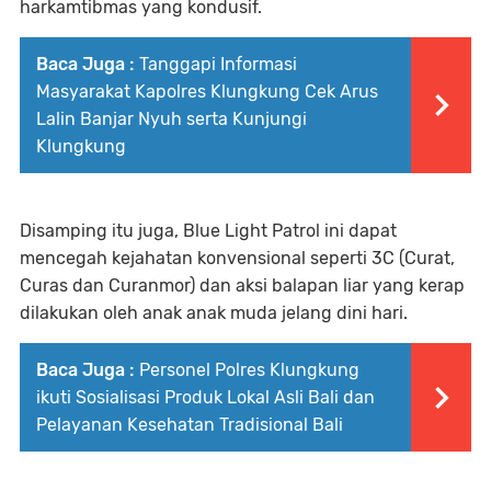
harkamtibmas yang kondusif.
Baca Juga :
Tanggapi Informasi
Masyarakat Kapolres Klungkung Cek Arus
Lalin Banjar Nyuh serta Kunjungi
Klungkung
Disamping itu juga, Blue Light Patrol ini dapat
mencegah kejahatan konvensional seperti 3C (Curat,
Curas dan Curanmor) dan aksi balapan liar yang kerap
dilakukan oleh anak anak muda jelang dini hari.
Baca Juga :
Personel Polres Klungkung
ikuti Sosialisasi Produk Lokal Asli Bali dan
Pelayanan Kesehatan Tradisional Bali