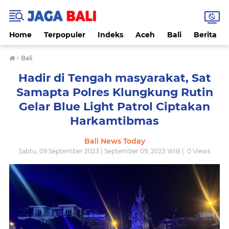
Home
Terpopuler
Indeks
Aceh
Bali
Berita
›
Bali
Hadir di Tengah masyarakat, Sat
Samapta Polres Klungkung Rutin
Gelar Blue Light Patrol Ciptakan
Harkamtibmas
Bali News Today
Sabtu, 09 September 2023 | September 09, 2023 WIB |
0
Views