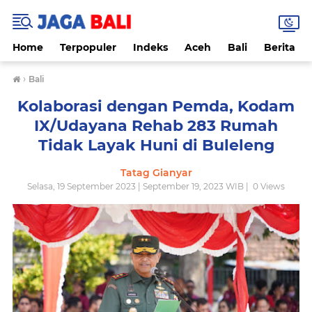
Home
Terpopuler
Indeks
Aceh
Bali
Berita
›
Bali
Kolaborasi dengan Pemda, Kodam
IX/Udayana Rehab 283 Rumah
Tidak Layak Huni di Buleleng
Tatag Gianyar
Selasa, 19 September 2023 | September 19, 2023 WIB |
0
Views