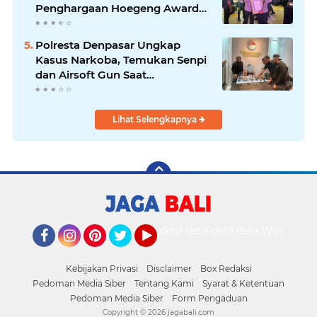
Penghargaan Hoegeng Awards
2026
Polresta Denpasar Ungkap
Kasus Narkoba, Temukan Senpi
dan Airsoft Gun Saat
Pengerebekan
Lihat Selengkapnya
detikOto
detikTravel
detikFood
detikHealth
Wolipop
Facebook
Instagram
Pinterest
Twitter
YouTube
Kebijakan Privasi
Disclaimer
Box Redaksi
Pedoman Media Siber
Tentang Kami
Syarat & Ketentuan
Pedoman Media Siber
Form Pengaduan
Copyright ©
2026 jagabali.com