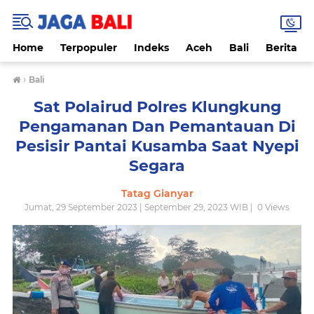
Home
Terpopuler
Indeks
Aceh
Bali
Berita
›
Bali
Sat Polairud Polres Klungkung
Pengamanan Dan Pemantauan Di
Pesisir Pantai Kusamba Saat Nyepi
Segara
Tatag Gianyar
Jumat, 29 September 2023 | September 29, 2023 WIB |
0
Views