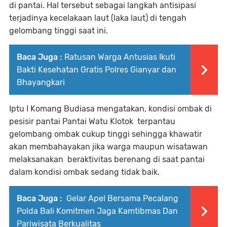
di pantai. Hal tersebut sebagai langkah antisipasi
terjadinya kecelakaan laut (laka laut) di tengah
gelombang tinggi saat ini.
Baca Juga :
Ratusan Warga Antusias Ikuti
Bakti Kesehatan Gratis Polres Gianyar dan
Bhayangkari
Iptu I Komang Budiasa mengatakan, kondisi ombak di
pesisir pantai Pantai Watu Klotok terpantau
gelombang ombak cukup tinggi sehingga khawatir
akan membahayakan jika warga maupun wisatawan
melaksanakan beraktivitas berenang di saat pantai
dalam kondisi ombak sedang tidak baik.
Baca Juga :
Gelar Apel Bersama Pecalang
Polda Bali Komitmen Jaga Kamtibmas Dan
Pariwisata Berkualitas