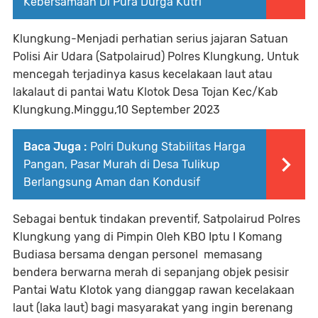
Kebersamaan Di Pura Durga Kutri
Klungkung-Menjadi perhatian serius jajaran Satuan
Polisi Air Udara (Satpolairud) Polres Klungkung, Untuk
mencegah terjadinya kasus kecelakaan laut atau
lakalaut di pantai Watu Klotok Desa Tojan Kec/Kab
Klungkung.Minggu,10 September 2023
Baca Juga :
Polri Dukung Stabilitas Harga
Pangan, Pasar Murah di Desa Tulikup
Berlangsung Aman dan Kondusif
Sebagai bentuk tindakan preventif, Satpolairud Polres
Klungkung yang di Pimpin Oleh KBO Iptu I Komang
Budiasa bersama dengan personel memasang
bendera berwarna merah di sepanjang objek pesisir
Pantai Watu Klotok yang dianggap rawan kecelakaan
laut (laka laut) bagi masyarakat yang ingin berenang