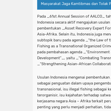
Masyarakat Jaga Kamtibmas dan Tolak 
Pada _61st Annual Session of AALCO_ tah
Indonesia secara aktif mengajukan usulan 
pembentukan _Asset Recovery Expert For
Asia-Afrika. Selain itu, Indonesia juga 
subtopik baru pada agenda _“the Law of the
Fishing as a Transnational Organized Crim
pada pembahasan agenda _“Environment 
Development”_, yaitu _“Combating Transna
_“Strengthening Asian-African Collaborat
Usulan Indonesia mengenai pembentukan 
sebagai penguatan dalam upaya pengembal
transnasional, isu illegal fishing sebagai 
terorganisir, isu kejahatan terhadap satwa l
kerjasama negara Asia – Afrika terkait pe
penting yang perlu menjadi perhatian, tida