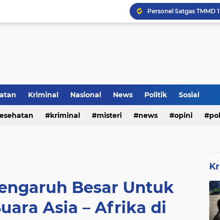
Inilah Tampilan Baru Ru
Voli Menjadi Pengisi W
atan
Kriminal
Nasional
News
Politik
Sosial
esehatan
kriminal
misteri
news
opini
pol
Kr
Pengaruh Besar Untuk
ara Asia – Afrika di