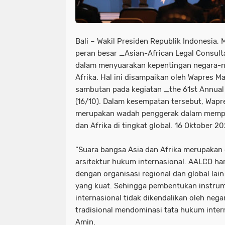
Bali – Wakil Presiden Republik Indonesia,
peran besar _Asian-African Legal Consult
dalam menyuarakan kepentingan negara-n
Afrika. Hal ini disampaikan oleh Wapres 
sambutan pada kegiatan _the 61st Annual 
(16/10). Dalam kesempatan tersebut, Wa
merupakan wadah penggerak dalam mempe
dan Afrika di tingkat global. 16 Oktober 2
“Suara bangsa Asia dan Afrika merupaka
arsitektur hukum internasional. AALCO har
dengan organisasi regional dan global lain
yang kuat. Sehingga pembentukan instru
internasional tidak dikendalikan oleh neg
tradisional mendominasi tata hukum intern
Amin.