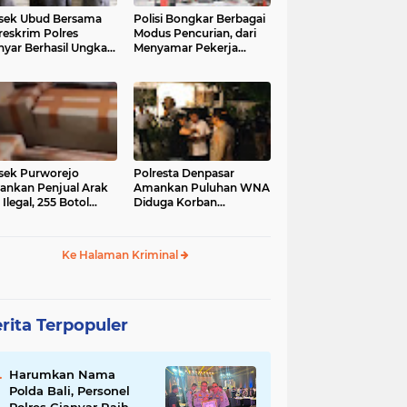
sek Ubud Bersama
Polisi Bongkar Berbagai
reskrim Polres
Modus Pencurian, dari
nyar Berhasil Ungkap
Menyamar Pekerja
s Curanmor Viral di
hingga Bobol Gerai
ia Sosial
sek Purworejo
Polresta Denpasar
nkan Penjual Arak
Amankan Puluhan WNA
 Ilegal, 255 Botol
Diduga Korban
ita
Penyekapan Akan di
Jadikan Operator Scam
Ke Halaman Kriminal
rita Terpopuler
Harumkan Nama
Polda Bali, Personel