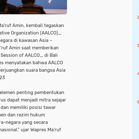
 Ma’ruf Amin, kembali tegaskan
ative Organization (AALCO)_
egara di kawasan Asia –
Ma’ruf Amin saat memberikan
Session of AALCO_ di Bali
pres menyatakan bahwa AALCO
rjuangkan suara bangsa Asia
023
n elemen penting pembentukan
us dapat menjadi mitra sejajar
 dan memiliki posisi tawar
men dan rezim hukum
ara-negara yang secara
asional,” ujar Wapres Ma’ruf