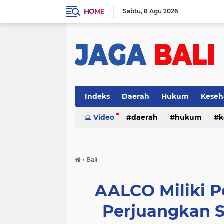
HOME
Sabtu
8 Agu 2026
Indeks
Daerah
Hukum
Keseh
Video
daerah
hukum
k
›
Bali
AALCO Miliki 
Perjuangkan Su