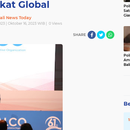
kat Global
Pol
Sat
Gia
ali News Today
Kasu
023 | Oktober 16, 2023 WIB |
0
Views
Med
SHARE
Pol
Ama
Bali
Dis
Be