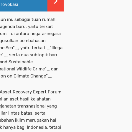
Provokasi
un ini, sebagai tuan rumah
agenda baru, yaitu terkait
um_ di antara negara-negara
mengusulkan pembahasan
 Sea”_, yaitu terkait _“Illegal
e”_, serta dua subtopik baru
and Sustainable
tional Wildlife Crime”_ dan
ion on Climate Change”_.
Asset Recovery Expert Forum
ian aset hasil kejahatan
kejahatan transnasional yang
iar lintas batas, serta
rubahan iklim merupakan hal
k hanya bagi Indonesia, tetapi