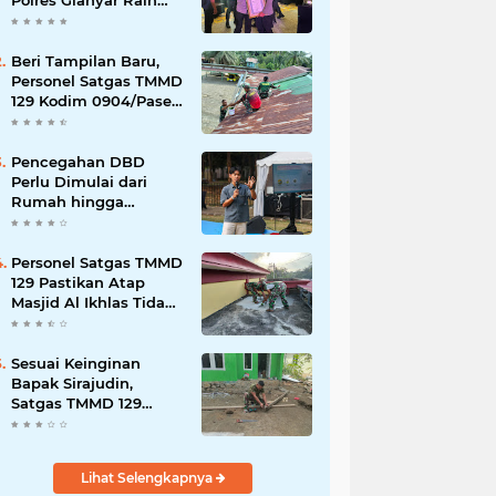
Polres Gianyar Raih
Penghargaan
Hoegeng Awards 2026
Beri Tampilan Baru,
Personel Satgas TMMD
129 Kodim 0904/Paser
Cat Atap Rumah
Marbot
Pencegahan DBD
Perlu Dimulai dari
Rumah hingga
Lingkungan Sekolah
Personel Satgas TMMD
129 Pastikan Atap
Masjid Al Ikhlas Tidak
Bocor Lagi
Sesuai Keinginan
Bapak Sirajudin,
Satgas TMMD 129
Ubah Tampilan
Rumahnya
Lihat Selengkapnya