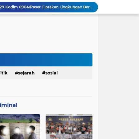
Sosialisasi Bahaya Narkoba Pada TMMD 129 Kodim 0904/Paser Disambut Positif
Babinsa Hadir di Posyandu Cenderawasih, Wujud Sinergi TNI Dukung Kesehatan Masyarakat
Polres Gianyar Gelar Apel Kesiapan Pengamanan Final Piala Presiden 2026
mah Bapak Sirajudi Setelah Direnovasi
Personel Satgas TMMD 129 Kodim 0904/Paser Bongkar Rumah milik Bapak Harim
Sasaran RTLH Ke 5 Sudah Mulai Dieksekusi Oleh Satgas TMMD 129 Kodim 0904/Paser
aktu Luang Personel TMMD 129 Pada Sore Hari
Satgas TMMD Ke 129 Kodim 0904/Paser Pasang Lantai Baru Pada Rumah Bapak Harim
TMMD Ke 129 Kodim 0904/Paser Terima Kunjungan Dari Tim Wasev Mabesad
itik
sejarah
sosial
Personel Satgas TMMD 129 Kodim 0904/Paser Ciptakan Lingkungan Bersih
iminal