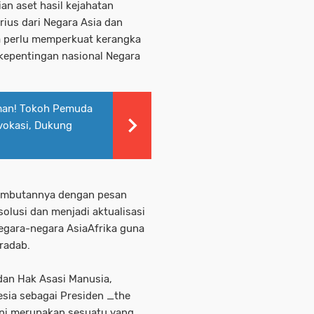
an aset hasil kejahatan
rius dari Negara Asia dan
ta perlu memperkuat kerangka
kepentingan nasional Negara
man! Tokoh Pemuda
vokasi, Dukung
ambutannya dengan pesan
usi dan menjadi aktualisasi
 negara-negara AsiaAfrika guna
eradab.
 dan Hak Asasi Manusia,
esia sebagai Presiden _the
ni merupakan sesuatu yang