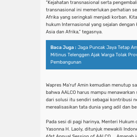
“Kejahatan transnasional serta pengembali
transnasional ini memerlukan perhatian se
Afrika yang seringkali menjadi korban. Ki
hukum Internasional yang sejalan dengan 
Asia dan Afrika,” tegasnya.
Baca Juga :
Jaga Puncak Jaya Tetap A
Mitinus Telenggen Ajak Warga Tolak Pro
Pembangunan
Wapres Ma’ruf Amin kemudian menutup s
bahwa AALCO harus mampu menawarkan sol
dari solusi itu sendiri sebagai kontribusi
merealisasikan tata dunia yang adil dan b
Pada sesi di pagi harinya, Menteri Hukum
Yasonna H. Laoly, ditunjuk mewakili Indon
61st Annual Session of AALCO_. Amanah i