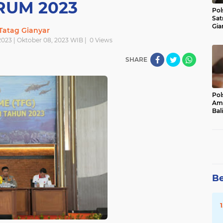
RUM 2023
Pol
Sat
Gia
Tatag Gianyar
Kasu
023 | Oktober 08, 2023 WIB |
0
Views
Med
SHARE
Pol
Ama
Bali
Dis
Be