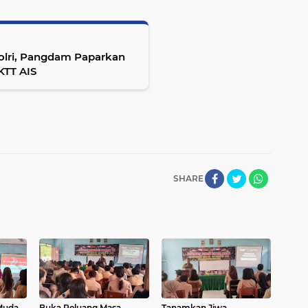
olri, Pangdam Paparkan
KTT AIS
SHARE
Muda
Buka Peluang Masa
Tanamkan Jiwa