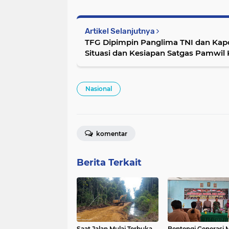
Artikel Selanjutnya
TFG Dipimpin Panglima TNI dan Kap
Situasi dan Kesiapan Satgas Pamwil 
Nasional
komentar
Berita Terkait
Saat Jalan Mulai Terbuka,
Bentengi Generasi 