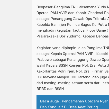
Denpasar-Panglima TNI Laksamana Yudo M
Operasi PAM VVIP dan Kapolri Jenderal Pol
sebagai Penanggung Jawab Ops Tribrata 
Kapolda Bali Irjen Pol. Ida Bagus Kd Putra N
menghadiri kegiatan Tactical Floor Game (
Prajaraksaka Gor Yudomo, Kepaon Denpasa
Kegiatan yang dipimpin oleh Panglima T
sebagai Kepala Operasi PAM VVIP , Kapolri 
Prabowo sebagai Penanggung Jawab Opera
Wakil Kepala BSSN Komjen Pol. Drs. Putu J
Kakorlantas Polri Irjen. Pol. Drs. Firman 
IX/Udayana Mayjen TNI Harfendi dan juga
dari masing-masing satuan serta dari insta
BPBD dan BSSN
Baca Juga :
Pengamanan Upacara Nyenuk
Dan Kondusif Di Desa Adat Pering