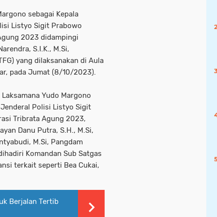
argono sebagai Kepala
isi Listyo Sigit Prabowo
Agung 2023 didampingi
arendra, S.I.K., M.Si,
TFG) yang dilaksanakan di Aula
r, pada Jumat (8/10/2023).
NI Laksamana Yudo Margono
Jenderal Polisi Listyo Sigit
si Tribrata Agung 2023,
ayan Danu Putra, S.H., M.Si,
Santyabudi, M.Si, Pangdam
 dihadiri Komandan Sub Satgas
nsi terkait seperti Bea Cukai,
 Berjalan Tertib