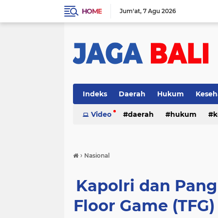
HOME
Jum'at
7 Agu 2026
Indeks
Daerah
Hukum
Keseh
Video
daerah
hukum
k
›
Nasional
Kapolri dan Pangl
Floor Game (TFG)