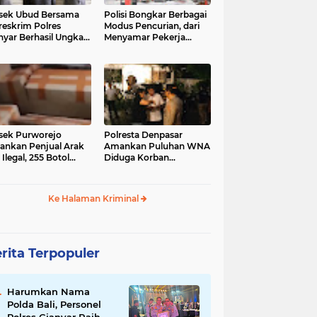
sek Ubud Bersama
Polisi Bongkar Berbagai
reskrim Polres
Modus Pencurian, dari
nyar Berhasil Ungkap
Menyamar Pekerja
s Curanmor Viral di
hingga Bobol Gerai
ia Sosial
sek Purworejo
Polresta Denpasar
nkan Penjual Arak
Amankan Puluhan WNA
 Ilegal, 255 Botol
Diduga Korban
ita
Penyekapan Akan di
Jadikan Operator Scam
Ke Halaman Kriminal
rita Terpopuler
Harumkan Nama
Polda Bali, Personel