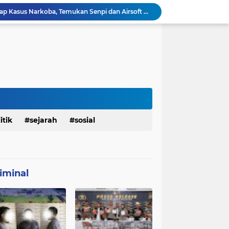
Polresta Denpasar Ungkap Kasus Narkoba, Temukan Senpi dan Airsoft Gun Saat Pengerebekan
Masuk Fase Finishing Sebelum Diserahkan
Beri Tampilan Baru, Personel Satgas TMMD 129 Kodim 0904/Paser Cat Atap Rumah Marbot
Dimulai dari Rumah hingga Lingkungan Sekolah
Personel Satgas TMMD 129 Kodim 0904/Paser Ciptakan Lingkungan Bersih
Sosialisasi Bahaya Narkoba Pada TMMD 129 Kodim 0904/Paser Disambut Positif
Babinsa Hadir di Posyandu Cenderawasih, Wujud Sinergi TNI Dukung Kesehatan Masyarakat
Polres Gianyar Gelar Apel Kesiapan Pengamanan Final Piala Presiden 2026
mah Bapak Sirajudi Setelah Direnovasi
Personel Satgas TMMD 129 Kodim 0904/Paser Bongkar Rumah milik Bapak Harim
itik
sejarah
sosial
iminal