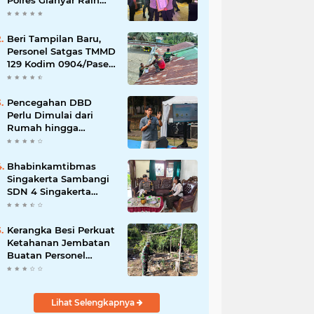
Polres Gianyar Raih
Penghargaan
Hoegeng Awards 2026
Beri Tampilan Baru,
Personel Satgas TMMD
129 Kodim 0904/Paser
Cat Atap Rumah
Marbot
Pencegahan DBD
Perlu Dimulai dari
Rumah hingga
Lingkungan Sekolah
Bhabinkamtibmas
Singakerta Sambangi
SDN 4 Singakerta
Edukasi Pencegahan
Penculikan Anak
Kerangka Besi Perkuat
Ketahanan Jembatan
Buatan Personel
TMMD 129
Lihat Selengkapnya