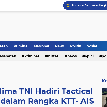
Rumah Bapak Sirajudin 
Pencegahan DBD Perlu 
atan
Kriminal
Nasional
News
Politik
Sosial
Inilah Tampilan Baru Ru
esehatan
kriminal
misteri
news
opini
pol
Kr
ima TNI Hadiri Tactical
 dalam Rangka KTT- AIS