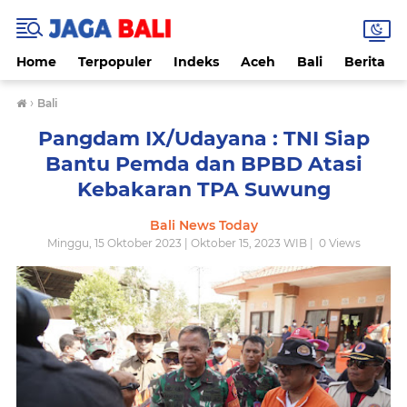
Home
Terpopuler
Indeks
Aceh
Bali
Berita
›
Bali
Pangdam IX/Udayana : TNI Siap
Bantu Pemda dan BPBD Atasi
Kebakaran TPA Suwung
Bali News Today
Minggu, 15 Oktober 2023 | Oktober 15, 2023 WIB |
0
Views