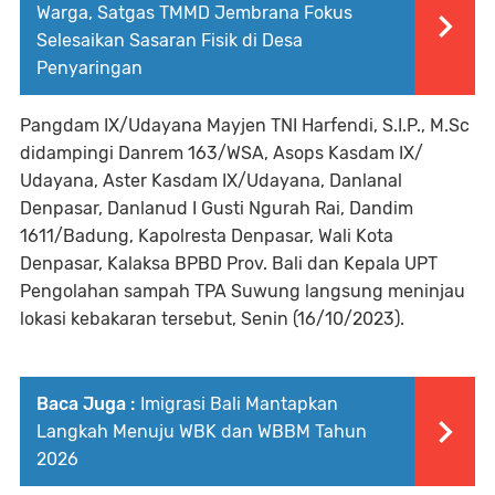
Warga, Satgas TMMD Jembrana Fokus
Selesaikan Sasaran Fisik di Desa
Penyaringan
Pangdam IX/Udayana Mayjen TNI Harfendi, S.I.P., M.Sc
didampingi Danrem 163/WSA, Asops Kasdam IX/
Udayana, Aster Kasdam IX/Udayana, Danlanal
Denpasar, Danlanud I Gusti Ngurah Rai, Dandim
1611/Badung, Kapolresta Denpasar, Wali Kota
Denpasar, Kalaksa BPBD Prov. Bali dan Kepala UPT
Pengolahan sampah TPA Suwung langsung meninjau
lokasi kebakaran tersebut, Senin (16/10/2023).
Baca Juga :
Imigrasi Bali Mantapkan
Langkah Menuju WBK dan WBBM Tahun
2026