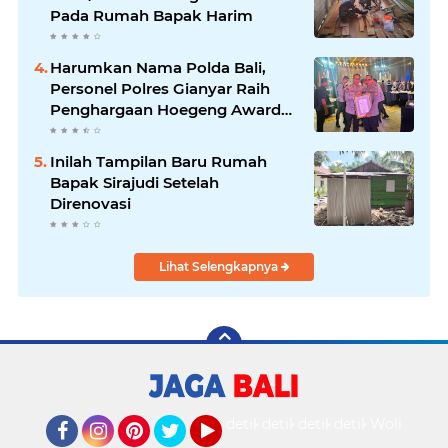
Pada Rumah Bapak Harim
Harumkan Nama Polda Bali,
Personel Polres Gianyar Raih
Penghargaan Hoegeng Awards
2026
Inilah Tampilan Baru Rumah
Bapak Sirajudi Setelah
Direnovasi
Lihat Selengkapnya
detikOto
detikTravel
detikFood
detikHealth
Wolipop