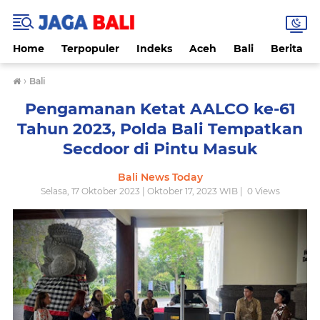
Home
Terpopuler
Indeks
Aceh
Bali
Berita
›
Bali
Pengamanan Ketat AALCO ke-61
Tahun 2023, Polda Bali Tempatkan
Secdoor di Pintu Masuk
Bali News Today
Selasa, 17 Oktober 2023 | Oktober 17, 2023 WIB |
0
Views