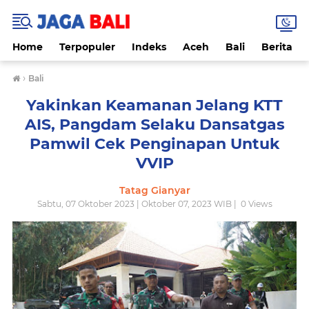
Home
Terpopuler
Indeks
Aceh
Bali
Berita
›
Bali
Yakinkan Keamanan Jelang KTT
AIS, Pangdam Selaku Dansatgas
Pamwil Cek Penginapan Untuk
VVIP
Tatag Gianyar
Sabtu, 07 Oktober 2023 | Oktober 07, 2023 WIB |
0
Views