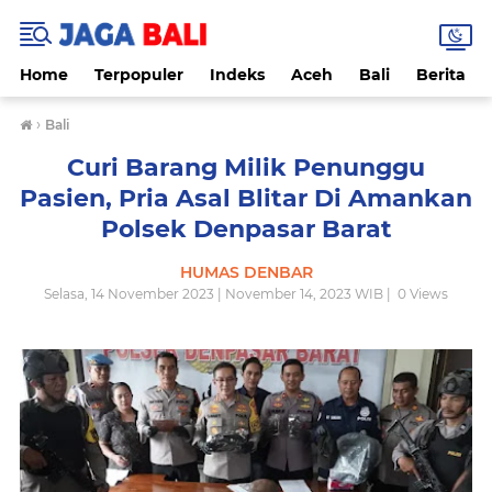
Home
Terpopuler
Indeks
Aceh
Bali
Berita
›
Bali
Curi Barang Milik Penunggu
Pasien, Pria Asal Blitar Di Amankan
Polsek Denpasar Barat
HUMAS DENBAR
Selasa, 14 November 2023 | November 14, 2023 WIB |
0
Views