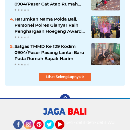
0904/Paser Cat Atap Rumah
Marbot
Harumkan Nama Polda Bali,
Personel Polres Gianyar Raih
Penghargaan Hoegeng Awards
2026
Satgas TMMD Ke 129 Kodim
0904/Paser Pasang Lantai Baru
Pada Rumah Bapak Harim
Lihat Selengkapnya
detikOto
detikTravel
detikFood
detikHealth
Wolipop