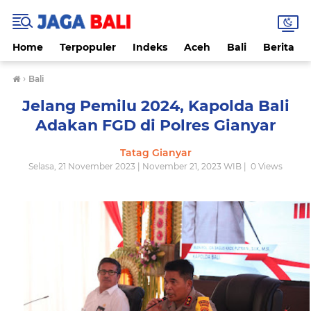
Home
Terpopuler
Indeks
Aceh
Bali
Berita
›
Bali
Jelang Pemilu 2024, Kapolda Bali
Adakan FGD di Polres Gianyar
Tatag Gianyar
Selasa, 21 November 2023 | November 21, 2023 WIB |
0
Views