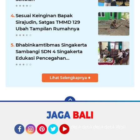
Sesuai Keinginan Bapak
Sirajudin, Satgas TMMD 129
Ubah Tampilan Rumahnya
Bhabinkamtibmas Singakerta
Sambangi SDN 4 Singakerta
Edukasi Pencegahan
Penculikan Anak
Lihat Selengkapnya
detikOto
detikTravel
detikFood
detikHealth
Wolipop
Facebook
Instagram
Pinterest
Twitter
YouTube