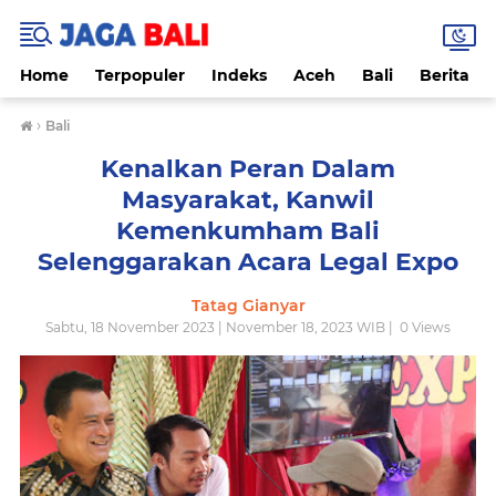
Home
Terpopuler
Indeks
Aceh
Bali
Berita
›
Bali
Kenalkan Peran Dalam
Masyarakat, Kanwil
Kemenkumham Bali
Selenggarakan Acara Legal Expo
Tatag Gianyar
Sabtu, 18 November 2023 | November 18, 2023 WIB |
0
Views