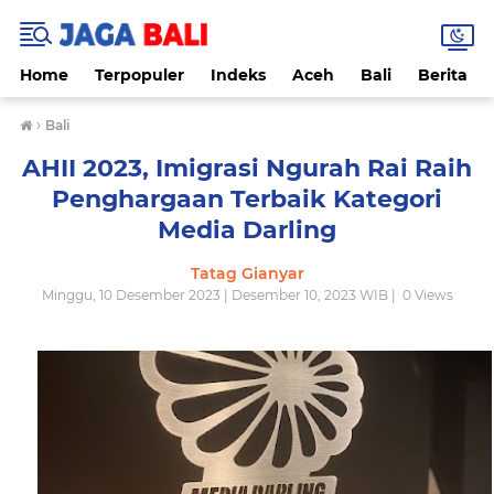
Home
Terpopuler
Indeks
Aceh
Bali
Berita
›
Bali
AHII 2023, Imigrasi Ngurah Rai Raih
Penghargaan Terbaik Kategori
Media Darling
Tatag Gianyar
Minggu, 10 Desember 2023 | Desember 10, 2023 WIB |
0
Views