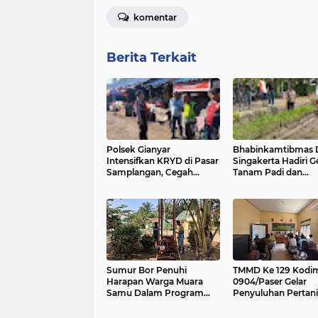
komentar
Berita Terkait
Polsek Gianyar
Bhabinkamtibmas 
Intensifkan KRYD di Pasar
Singakerta Hadiri 
Samplangan, Cegah
Tanam Padi dan
Premanisme dan Jaga
Peluncuran Sistem
Rasa Aman Masyarakat
Budidaya PM-AAS
Sumur Bor Penuhi
TMMD Ke 129 Kodi
Harapan Warga Muara
0904/Paser Gelar
Samu Dalam Program
Penyuluhan Pertan
TMMD Ke 129
Bagi Masyarakat M
Samu