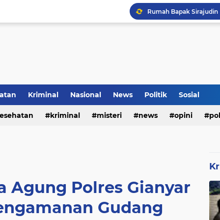
Rumah Bapak Sirajudin 
Pencegahan DBD Perlu 
Inilah Tampilan Baru Ru
atan
Kriminal
Nasional
News
Politik
Sosial
esehatan
kriminal
misteri
news
opini
pol
Kr
a Agung Polres Gianyar
Pengamanan Gudang