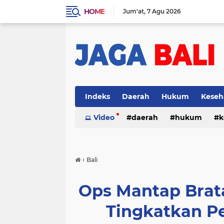
HOME
Jum'at
7 Agu 2026
Indeks
Daerah
Hukum
Keseh
Video
daerah
hukum
k
›
Bali
Ops Mantap Brat
Tingkatkan 