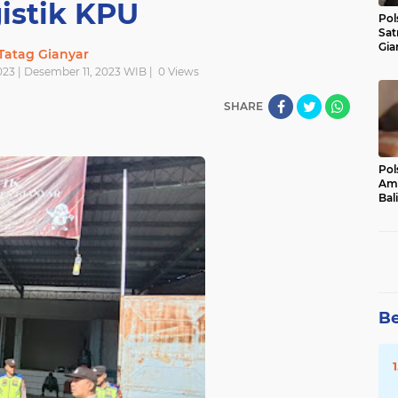
istik KPU
Pol
Sat
Gia
Tatag Gianyar
Kasu
023 | Desember 11, 2023 WIB |
0
Views
Med
SHARE
Pol
Ama
Bali
Dis
Be