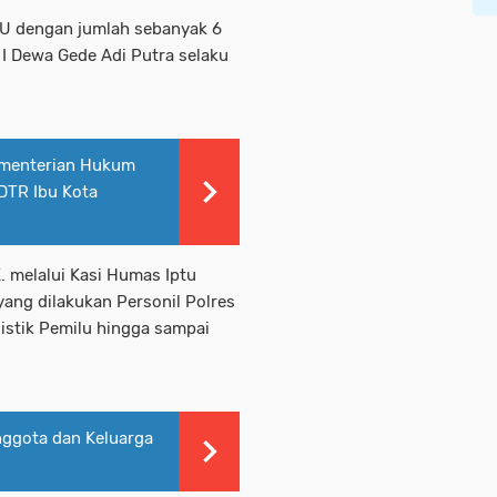
U dengan jumlah sebanyak 6
a I Dewa Gede Adi Putra selaku
Kementerian Hukum
DTR Ibu Kota
. melalui Kasi Humas Iptu
ng dilakukan Personil Polres
gistik Pemilu hingga sampai
nggota dan Keluarga