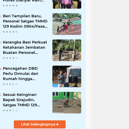
Polres Gianyar Raih
Penghargaan
Hoegeng Awards 2026
Beri Tampilan Baru,
Personel Satgas TMMD
129 Kodim 0904/Paser
Cat Atap Rumah
Marbot
Kerangka Besi Perkuat
Ketahanan Jembatan
Buatan Personel
TMMD 129
Pencegahan DBD
Perlu Dimulai dari
Rumah hingga
Lingkungan Sekolah
Sesuai Keinginan
Bapak Sirajudin,
Satgas TMMD 129
Ubah Tampilan
Rumahnya
Lihat Selengkapnya