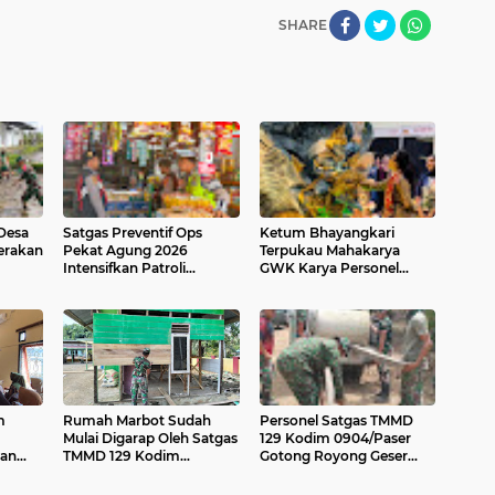
SHARE
Desa
Satgas Preventif Ops
Ketum Bhayangkari
Gerakan
Pekat Agung 2026
Terpukau Mahakarya
Intensifkan Patroli
GWK Karya Personel
Dialogis di Jalan Raya
Polda Bali Jadi Magnet di
Kesatrian Gianyar
KBN 2026
m
Rumah Marbot Sudah
Personel Satgas TMMD
Mulai Digarap Oleh Satgas
129 Kodim 0904/Paser
ian
TMMD 129 Kodim
Gotong Royong Geser
uara
0904/Paser
Material Gorong-gorong