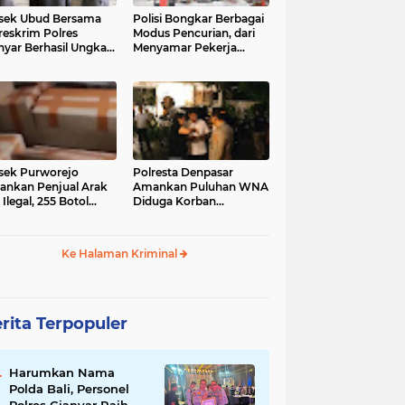
sek Ubud Bersama
Polisi Bongkar Berbagai
reskrim Polres
Modus Pencurian, dari
nyar Berhasil Ungkap
Menyamar Pekerja
s Curanmor Viral di
hingga Bobol Gerai
ia Sosial
sek Purworejo
Polresta Denpasar
nkan Penjual Arak
Amankan Puluhan WNA
 Ilegal, 255 Botol
Diduga Korban
ita
Penyekapan Akan di
Jadikan Operator Scam
Ke Halaman Kriminal
rita Terpopuler
Harumkan Nama
Polda Bali, Personel